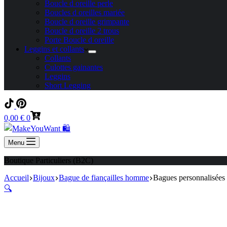
Boucle d oreille perle
Boucles d oreilles mariée
Boucle d oreille grimpante
Boucle d oreille 2 trous
Porte Boucle d oreille
Leggins et collants
Collants
Culottes gainantes
Leggins
Short Legging
Panier
0,00
€
0
d’achat
Menu
Boutique Particuliers (B2C)
Accueil
Bijoux
Bague de fiançailles homme
Bagues personnalisées à
🔍