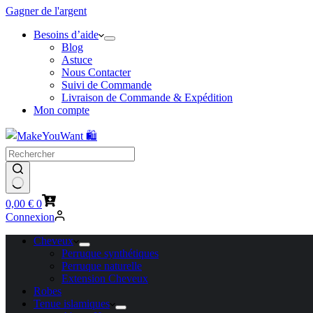
Gagner de l'argent
Besoins d’aide
Blog
Astuce
Nous Contacter
Suivi de Commande
Livraison de Commande & Expédition
Mon compte
Panier
0,00
€
0
d’achat
Connexion
Cheveux
Perruque synthétiques
Perruque naturelle
Extension Cheveux
Robes
Tenue islamiques