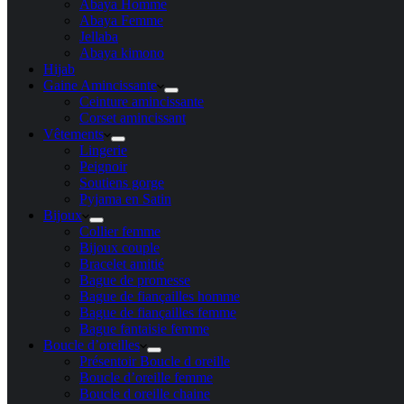
Abaya Homme
Abaya Femme
Jellaba
Abaya kimono
Hijab
Gaine Amincissante
Ceinture amincissante
Corset amincissant
Vêtements
Lingerie
Peignoir
Soutiens gorge
Pyjama en Satin
Bijoux
Collier femme
Bijoux couple
Bracelet amitié
Bague de promesse
Bague de fiançailles homme
Bague de fiançailles femme
Bague fantaisie femme
Boucle d’oreilles
Présentoir Boucle d oreille
Boucle d’oreille femme
Boucle d oreille chaine