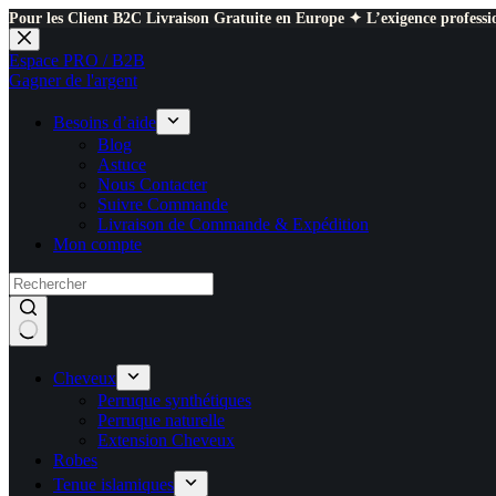
Pour les Client B2C Livraison Gratuite en Europe ✦ L’exigence professio
Passer
au
Espace PRO / B2B
contenu
Gagner de l'argent
Besoins d’aide
Blog
Astuce
Nous Contacter
Suivre Commande
Livraison de Commande & Expédition
Mon compte
Cheveux
Perruque synthétiques
Perruque naturelle
Extension Cheveux
Robes
Tenue islamiques