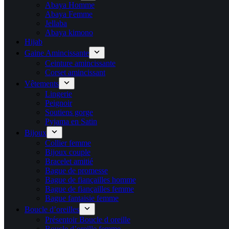
Abaya Homme
Abaya Femme
Jellaba
Abaya kimono
Hijab
Gaine Amincissante
Ceinture amincissante
Corset amincissant
Vêtements
Lingerie
Peignoir
Soutiens gorge
Pyjama en Satin
Bijoux
Collier femme
Bijoux couple
Bracelet amitié
Bague de promesse
Bague de fiançailles homme
Bague de fiançailles femme
Bague fantaisie femme
Boucle d’oreilles
Présentoir Boucle d oreille
Boucle d’oreille femme