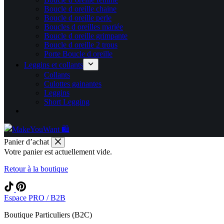
Boucle d oreille chaine
Boucle d oreille perle
Boucles d oreilles mariée
Boucle d oreille grimpante
Boucle d oreille 2 trous
Porte Boucle d oreille
Leggins et collants
Collants
Culottes gainantes
Leggins
Short Legging
Panier d’achat
Votre panier est actuellement vide.
Retour à la boutique
Espace PRO / B2B
Boutique Particuliers (B2C)