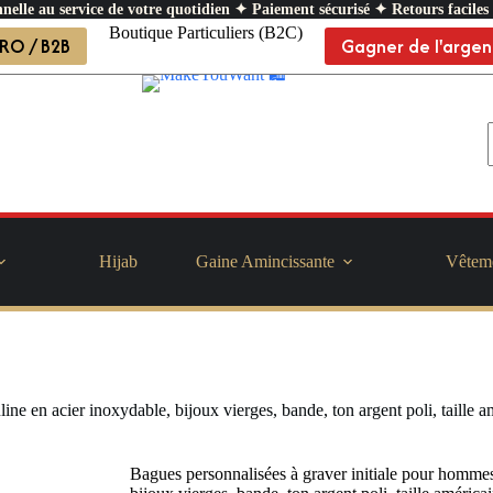
nelle au service de votre quotidien ✦ Paiement sécurisé ✦ Retours faciles
Boutique Particuliers (B2C)
RO / B2B
Gagner de l'argen
Hijab
Gaine Amincissante
Vêtem
ne en acier inoxydable, bijoux vierges, bande, ton argent poli, taille a
Bagues personnalisées à graver initiale pour hommes