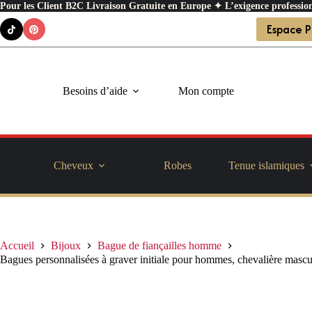
Pour les Client B2C Livraison Gratuite en Europe ✦ L’exigence profession
Passer
Espace P
au
contenu
Besoins d’aide
Mon compte
Cheveux
Robes
Tenue islamiques
Accueil
Bijoux
Bague de fiançailles homme
Bagues personnalisées à graver initiale pour hommes, chevalière masculi