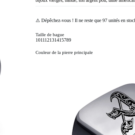
bijoux vierges, bande, ton argent poli, taille américa
⚠️ Dépêchez-vous ! Il ne reste que
97
unités en stoc
Taille de bague
10
11
12
13
14
15
7
8
9
Couleur de la pierre principale