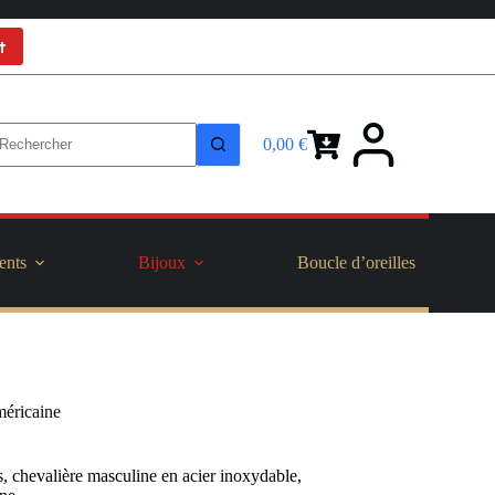
t
0,00
€
Panier
d’achat
ents
Bijoux
Boucle d’oreilles
méricaine
, chevalière masculine en acier inoxydable,