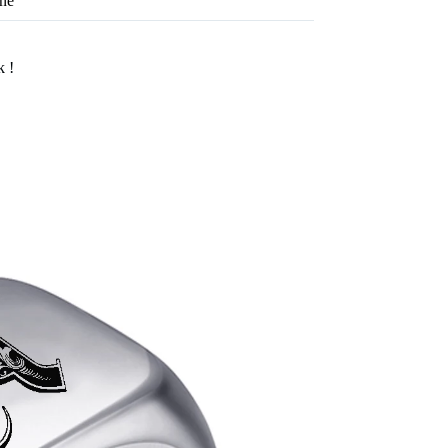
ine
k !