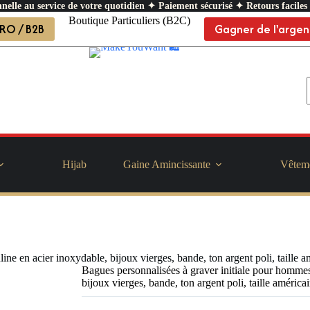
nelle au service de votre quotidien ✦ Paiement sécurisé ✦ Retours faciles
Boutique Particuliers (B2C)
RO / B2B
Gagner de l'argen
Hijab
Gaine Amincissante
Vêtem
ne en acier inoxydable, bijoux vierges, bande, ton argent poli, taille a
Bagues personnalisées à graver initiale pour hommes
bijoux vierges, bande, ton argent poli, taille américa