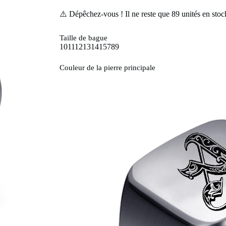
⚠️ Dépêchez-vous ! Il ne reste que
89
unités en stoc
Taille de bague
10
11
12
13
14
15
7
8
9
Couleur de la pierre principale