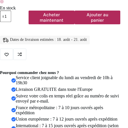
En stock
quantité
Acheter
Ajouter au
de
maintenant
panier
Bagues
personnalisées
à
graver
Dates de livraison estimées : 18. août - 21. août
initiale
pour
hommes,
chevalière
masculine
en
acier
Pourquoi commander chez nous ?
inoxydable,
Service client joignable du lundi au vendredi de 10h à
bijoux
19h30
vierges,
Livraison GRATUITE dans toute l'Europe
bande,
ton
Suivez votre colis en temps réel grâce au numéro de suivi
argent
envoyé par e-mail.
poli,
France métropolitaine : 7 à 10 jours ouvrés après
taille
expédition
américaine
Union européenne : 7 à 12 jours ouvrés après expédition
International : 7 à 15 jours ouvrés après expédition (selon