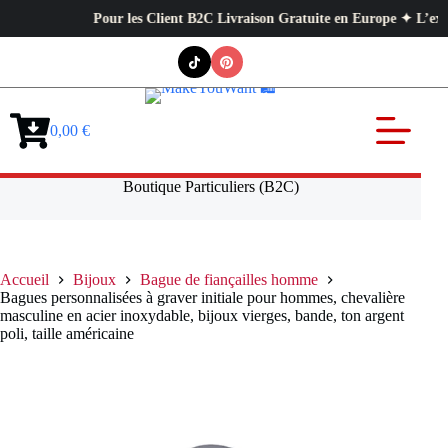
Pour les Client B2C Livraison Gratuite en Europe ✦ L’exigence p
Passer
au
contenu
0,00
€
Panier
d’achat
Boutique Particuliers (B2C)
Accueil
Bijoux
Bague de fiançailles homme
Bagues personnalisées à graver initiale pour hommes, chevalière
masculine en acier inoxydable, bijoux vierges, bande, ton argent
poli, taille américaine