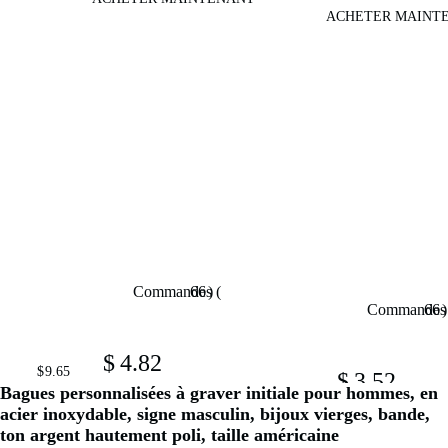
  ACHETER MAINT
  )

  66

  Commandes (

  )

  66

  Commandes 
  $

  4.82

  9.65

  $

  $

  3.52

  VQYSKO – bague en Lapis Lazuli naturelle, signet, grands anneaux e
  7.34

  $

Bagues personnalisées à graver initiale pour hommes, en
  VQYSKO – Bracelet torsadé en
acier inoxydable, signe masculin, bijoux vierges, bande,
  ACHETER MAINTENANT

ton argent hautement poli, taille américaine
  ACHETER MAINT