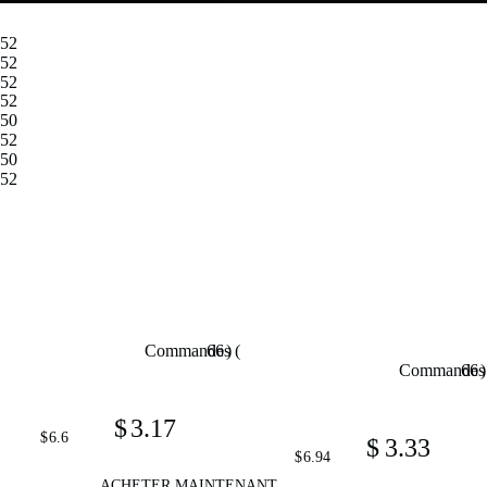
52
52
52
52
50
52
50
52
  )

  66

  Commandes (

  )

  66

  Commandes 
  $

  3.17

  6.6

  $

  $

  3.33

  VQYSKO – bague de conception multi-sfacettes et confortable, bande 
  6.94

  $

  VQYSKO brillant amour coeur
  ACHETER MAINTENANT
