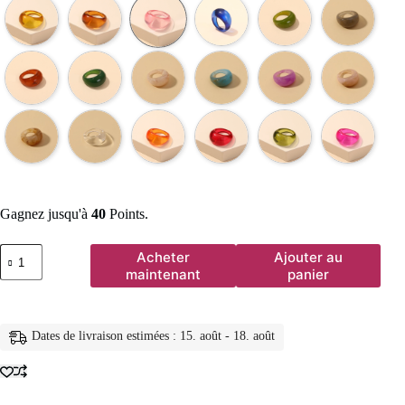
Gagnez jusqu'à
40
Points.
quantité
Acheter
Ajouter au
de
maintenant
panier
Bagues
rondes
Vintage
en
Dates de livraison estimées : 15. août - 18. août
acrylique
coloré
coréen
pour
femmes,