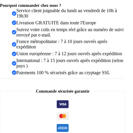
grand
Pourquoi commander chez nous ?
anneau
Service client joignable du lundi au vendredi de 10h à
de
19h30
doigt
Livraison GRATUITE dans toute l'Europe
Kpop
Suivez votre colis en temps réel grâce au numéro de suivi
pour
envoyé par e-mail.
filles,
Punk
France métropolitaine : 7 à 10 jours ouvrés après
en
expédition
résine,
Union européenne : 7 à 12 jours ouvrés après expédition
bijoux
International : 7 à 15 jours ouvrés après expédition (selon
à
la
pays )
mode,
Paiements 100 % sécurisés grâce au cryptage SSL
nouvelle
collection
Commande sécurisée garantie