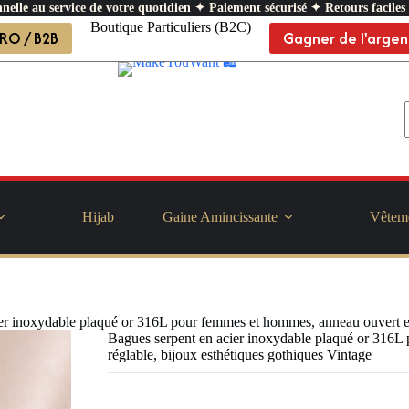
nelle au service de votre quotidien ✦ Paiement sécurisé ✦ Retours faciles
Boutique Particuliers (B2C)
RO / B2B
Gagner de l'argen
Hijab
Gaine Amincissante
Vêtem
er inoxydable plaqué or 316L pour femmes et hommes, anneau ouvert et 
Bagues serpent en acier inoxydable plaqué or 316L
réglable, bijoux esthétiques gothiques Vintage