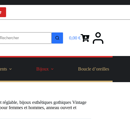
t
0,00
€
Panier
d’achat
ents
Bijoux
Boucle d’oreilles
réglable, bijoux esthétiques gothiques Vintage
 pour femmes et hommes, anneau ouvert et