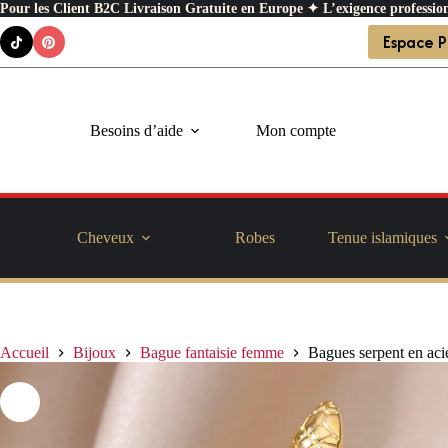
Pour les Client B2C Livraison Gratuite en Europe ✦ L’exigence profession
Passer
Espace P
au
contenu
Besoins d’aide
Mon compte
Cheveux
Robes
Tenue islamiques
Accueil
Bijoux
Bague fantaisie femme
Bagues serpent en aci