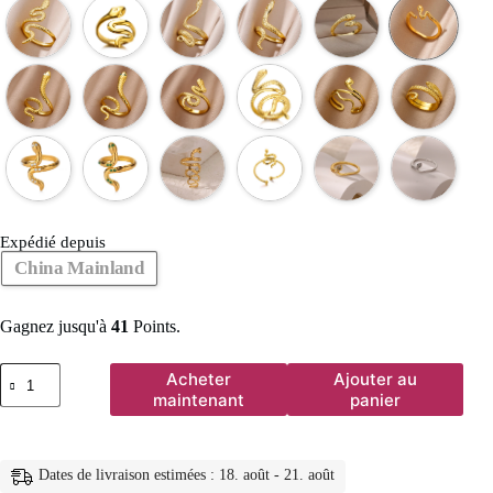
Expédié depuis
China Mainland
Gagnez jusqu'à
41
Points.
quantité
Acheter
Ajouter au
de
maintenant
panier
Bagues
serpent
en
acier
Dates de livraison estimées : 18. août - 21. août
inoxydable