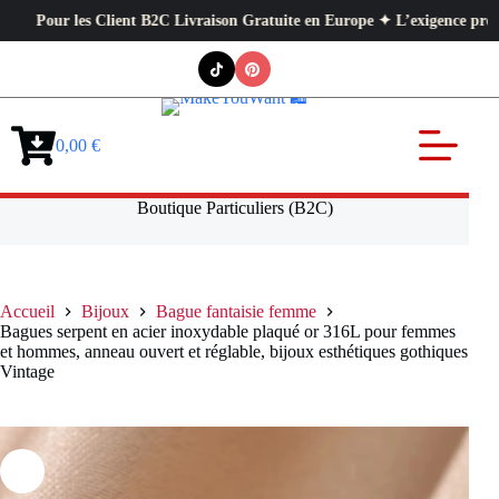
our les Client B2C Livraison Gratuite en Europe ✦ L’exigence professionne
Passer
au
contenu
0,00
€
Panier
d’achat
Boutique Particuliers (B2C)
Accueil
Bijoux
Bague fantaisie femme
Bagues serpent en acier inoxydable plaqué or 316L pour femmes
et hommes, anneau ouvert et réglable, bijoux esthétiques gothiques
Vintage