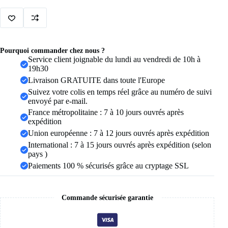
plaqué
or
316L
pour
femmes
et
Pourquoi commander chez nous ?
hommes,
Service client joignable du lundi au vendredi de 10h à
anneau
19h30
ouvert
Livraison GRATUITE dans toute l'Europe
et
réglable,
Suivez votre colis en temps réel grâce au numéro de suivi
bijoux
envoyé par e-mail.
esthétiques
France métropolitaine : 7 à 10 jours ouvrés après
gothiques
expédition
Vintage
Union européenne : 7 à 12 jours ouvrés après expédition
International : 7 à 15 jours ouvrés après expédition (selon
pays )
Paiements 100 % sécurisés grâce au cryptage SSL
Commande sécurisée garantie