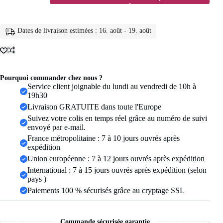
Bagues
serpent
en
acier
Dates de livraison estimées : 16. août - 19. août
inoxydable
plaqué
or
316L
pour
femmes
Pourquoi commander chez nous ?
et
Service client joignable du lundi au vendredi de 10h à
hommes,
19h30
anneau
Livraison GRATUITE dans toute l'Europe
ouvert
Suivez votre colis en temps réel grâce au numéro de suivi
et
envoyé par e-mail.
réglable,
bijoux
France métropolitaine : 7 à 10 jours ouvrés après
esthétiques
expédition
gothiques
Union européenne : 7 à 12 jours ouvrés après expédition
Vintage
International : 7 à 15 jours ouvrés après expédition (selon
pays )
Paiements 100 % sécurisés grâce au cryptage SSL
Commande sécurisée garantie