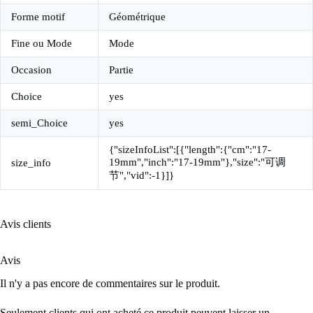
Forme motif
Géométrique
Fine ou Mode
Mode
Occasion
Partie
Choice
yes
semi_Choice
yes
{"sizeInfoList":[{"length":{"cm":"17-
19mm","inch":"17-19mm"},"size":"可调
size_info
节","vid":-1}]}
Avis clients
Avis
Il n'y a pas encore de commentaires sur le produit.
Seulement clients qui ont acheté ce produit peuvent laisser un