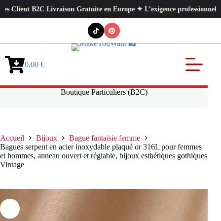
ent B2C Livraison Gratuite en Europe ✦ L’exigence professionnelle au serv
Passer
au
contenu
0,00
€
Panier
d’achat
Boutique Particuliers (B2C)
Accueil
Bijoux
Bague fantaisie femme
Bagues serpent en acier inoxydable plaqué or 316L pour femmes
et hommes, anneau ouvert et réglable, bijoux esthétiques gothiques
Vintage