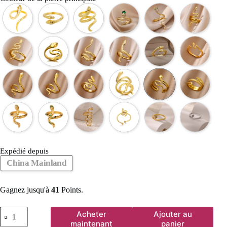
Expédié depuis
China Mainland
Gagnez jusqu'à
41
Points.
quantité
Acheter
Ajouter au
de
maintenant
panier