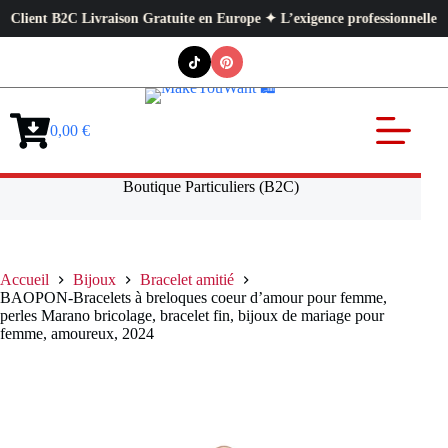
ent B2C Livraison Gratuite en Europe ✦ L’exigence professionnelle au serv
Passer
au
contenu
0,00
€
Panier
d’achat
Boutique Particuliers (B2C)
Accueil
Bijoux
Bracelet amitié
BAOPON-Bracelets à breloques coeur d’amour pour femme,
perles Marano bricolage, bracelet fin, bijoux de mariage pour
femme, amoureux, 2024