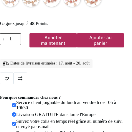
Gagnez jusqu'à
48
Points.
quantité
Acheter
Ajouter au
de
maintenant
panier
BAOPON-
Bracelets
à
breloques
Dates de livraison estimées : 17. août - 20. août
coeur
d'amour
pour
femme,
perles
Marano
bricolage,
Pourquoi commander chez nous ?
bracelet
Service client joignable du lundi au vendredi de 10h à
fin,
19h30
bijoux
Livraison GRATUITE dans toute l'Europe
de
mariage
Suivez votre colis en temps réel grâce au numéro de suivi
pour
envoyé par e-mail.
femme,