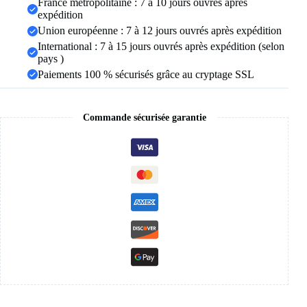
France métropolitaine : 7 à 10 jours ouvrés après
amoureux,
expédition
2024
Union européenne : 7 à 12 jours ouvrés après expédition
International : 7 à 15 jours ouvrés après expédition (selon
pays )
Paiements 100 % sécurisés grâce au cryptage SSL
Commande sécurisée garantie