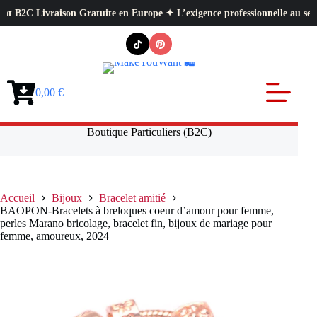
son Gratuite en Europe ✦ L’exigence professionnelle au service de votre q
Passer
au
contenu
0,00
€
Panier
d’achat
Boutique Particuliers (B2C)
Accueil
Bijoux
Bracelet amitié
BAOPON-Bracelets à breloques coeur d’amour pour femme,
perles Marano bricolage, bracelet fin, bijoux de mariage pour
femme, amoureux, 2024