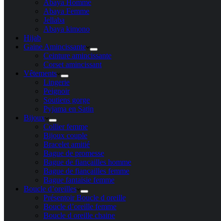
Abaya Homme
Abaya Femme
Jellaba
Abaya kimono
Hijab
Gaine Amincissante
Ceinture amincissante
Corset amincissant
Vêtements
Lingerie
Peignoir
Soutiens gorge
Pyjama en Satin
Bijoux
Collier femme
Bijoux couple
Bracelet amitié
Bague de promesse
Bague de fiançailles homme
Bague de fiançailles femme
Bague fantaisie femme
Boucle d’oreilles
Présentoir Boucle d oreille
Boucle d’oreille femme
Boucle d oreille chaine