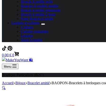
Boucle d oreille perle
Boucles d oreilles mariée
Boucle d oreille grimpante
Boucle d oreille 2 trous
Porte Boucle d oreille
Leggins et collants
Collants
Culottes gainantes
Leggins
Short Legging
Panier
0,00
€
0
d’achat
Menu
Boutique Particuliers (B2C)
Accueil
Bijoux
Bracelet amitié
BAOPON-Bracelets à breloques coeur
🔍