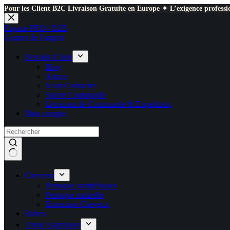
Pour les Client B2C Livraison Gratuite en Europe ✦ L’exigence professio
Passer
au
Espace PRO / B2B
contenu
Gagner de l'argent
Besoins d’aide
Blog
Astuce
Nous Contacter
Suivre Commande
Livraison de Commande & Expédition
Mon compte
Cheveux
Perruque synthétiques
Perruque naturelle
Extension Cheveux
Robes
Tenue islamiques