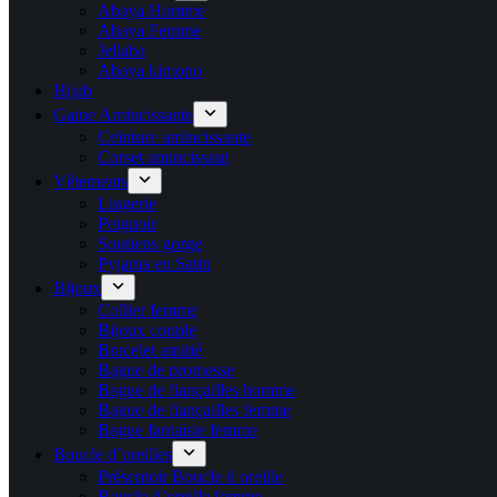
Abaya Homme
Abaya Femme
Jellaba
Abaya kimono
Hijab
Gaine Amincissante
Ceinture amincissante
Corset amincissant
Vêtements
Lingerie
Peignoir
Soutiens gorge
Pyjama en Satin
Bijoux
Collier femme
Bijoux couple
Bracelet amitié
Bague de promesse
Bague de fiançailles homme
Bague de fiançailles femme
Bague fantaisie femme
Boucle d’oreilles
Présentoir Boucle d oreille
Boucle d’oreille femme