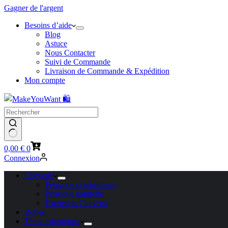
Gagner de l'argent
Besoins d’aide
Blog
Astuce
Nous Contacter
Suivi de Commande
Livraison de Commande & Expédition
Mon compte
Panier
0,00
€
0
d’achat
Connexion
Cheveux
Perruque synthétiques
Perruque naturelle
Extension Cheveux
Robes
Tenue islamiques