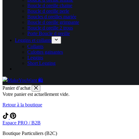
Boucle d oreille chaine
Boucle d oreille perle
Boucles d oreilles mariée
Boucle d oreille grimpante
Boucle d oreille 2 trous
Porte Boucle d oreille
Leggins et collants
Collants
Culottes gainantes
Leggins
Short Legging
Panier d’achat
Votre panier est actuellement vide.
Retour à la boutique
Espace PRO / B2B
Boutique Particuliers (B2C)