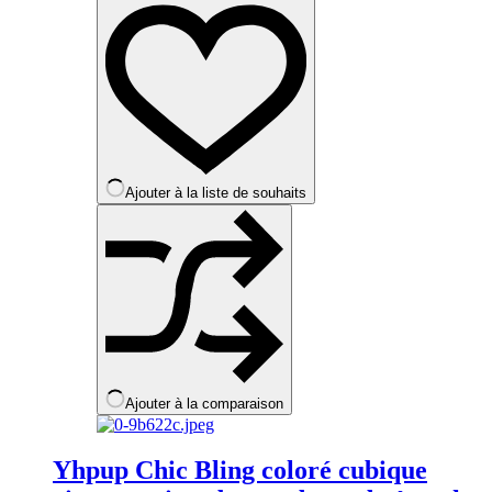
plusieurs
variations.
Les
options
peuvent
être
choisies
sur
la
Ajouter à la liste de souhaits
page
du
produit
Ajouter à la comparaison
Yhpup Chic Bling coloré cubique