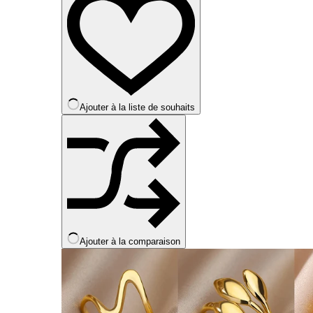
variations.
Les
options
peuvent
être
choisies
sur
la
Ajouter à la liste de souhaits
page
du
produit
Ajouter à la comparaison