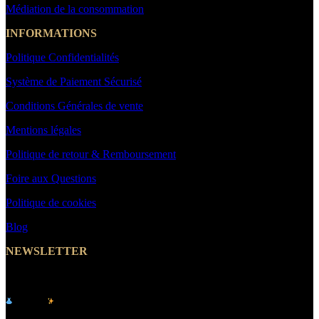
Médiation de la consommation
INFORMATIONS
Politique Confidentialités
Système de Paiement Sécurisé
Conditions Générales de vente
Mentions légales
Politique de retour & Remboursement
Foire aux Questions
Politique de cookies
Blog
NEWSLETTER
Abonnez-vous et Recevez un Code Promo -10%
Le site
de vêtements pour femme & homme -
MakeYouWant