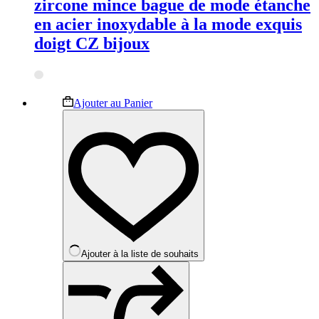
zircone mince bague de mode étanche
en acier inoxydable à la mode exquis
doigt CZ bijoux
Ce
Ajouter au Panier
produit
a
plusieurs
variations.
Les
options
peuvent
être
choisies
sur
la
Ajouter à la liste de souhaits
page
du
produit