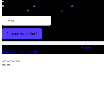
Inscrivez-vous à notre newsletter et recevez :
Offres exclusives |
Nouveautés tendance |
Lancements en
avant-première |
Promotions privées |
Conseils mode & looks
Je veux en profiter !
Copyright © 2026 - Ce site a été conçu et réalisé par
Prime-
Digital.fr
|
Plan du site