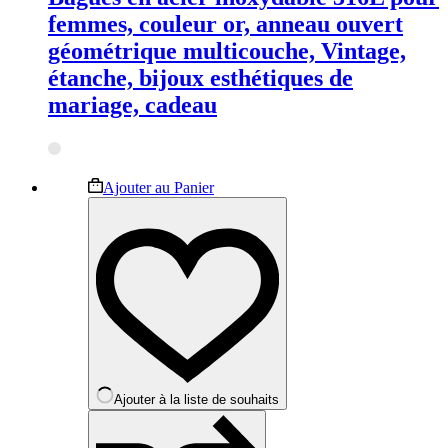
femmes, couleur or, anneau ouvert
géométrique multicouche, Vintage,
étanche, bijoux esthétiques de
mariage, cadeau
Ce
Ajouter au Panier
produit
a
plusieurs
variations.
Les
options
peuvent
être
choisies
sur
la
Ajouter à la liste de souhaits
page
du
produit