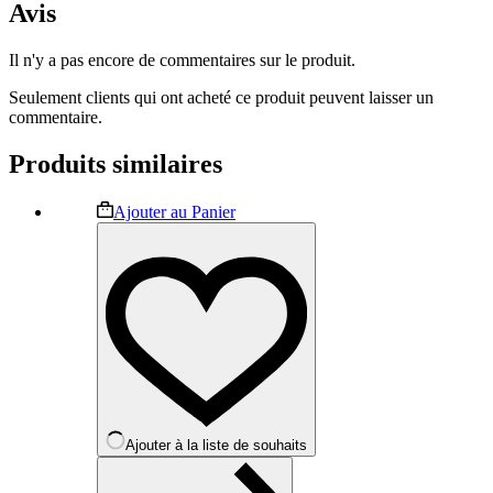
Avis
Il n'y a pas encore de commentaires sur le produit.
Seulement clients qui ont acheté ce produit peuvent laisser un
commentaire.
Produits similaires
Ce
Ajouter au Panier
produit
a
plusieurs
variations.
Les
options
peuvent
être
choisies
sur
la
Ajouter à la liste de souhaits
page
du
produit