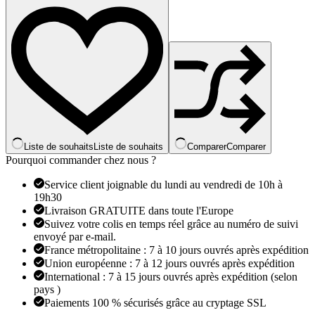
breloques
coeur
d'amour
pour
femme,
perles
Marano
bricolage,
bracelet
fin,
bijoux
de
Liste de souhaits
Liste de souhaits
Comparer
Comparer
mariage
Pourquoi commander chez nous ?
pour
femme,
Service client joignable du lundi au vendredi de 10h à
amoureux,
19h30
2024
Livraison GRATUITE dans toute l'Europe
Suivez votre colis en temps réel grâce au numéro de suivi
envoyé par e-mail.
France métropolitaine : 7 à 10 jours ouvrés après expédition
Union européenne : 7 à 12 jours ouvrés après expédition
International : 7 à 15 jours ouvrés après expédition (selon
pays )
Paiements 100 % sécurisés grâce au cryptage SSL