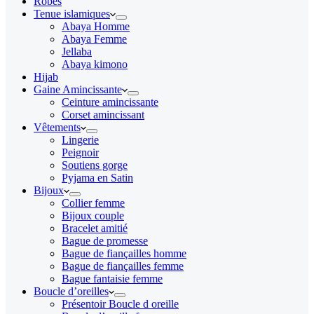
Robes
Tenue islamiques
Abaya Homme
Abaya Femme
Jellaba
Abaya kimono
Hijab
Gaine Amincissante
Ceinture amincissante
Corset amincissant
Vêtements
Lingerie
Peignoir
Soutiens gorge
Pyjama en Satin
Bijoux
Collier femme
Bijoux couple
Bracelet amitié
Bague de promesse
Bague de fiançailles homme
Bague de fiançailles femme
Bague fantaisie femme
Boucle d’oreilles
Présentoir Boucle d oreille