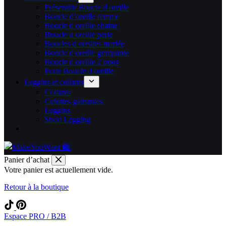
Présentoir Boucle d oreille
Boucle d’oreille femme
Boucle d oreille chaine
Boucle d oreille perle
Boucles d oreilles mariée
Boucle d oreille grimpante
Boucle d oreille 2 trous
Porte Boucle d oreille
Leggins et collants
Collants
Culottes gainantes
Leggins
Short Legging
Panier d’achat
Votre panier est actuellement vide.
Retour à la boutique
Espace PRO / B2B