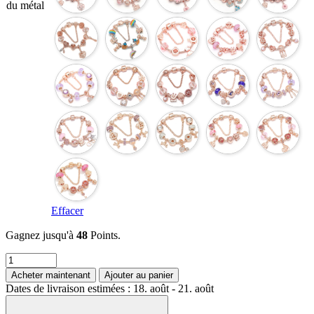
du métal
Effacer
Gagnez jusqu'à
48
Points.
quantité
de
Acheter maintenant
Ajouter au panier
BAOPON-
Dates de livraison estimées : 18. août - 21. août
Bracelets
à