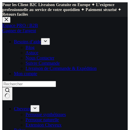
Pour les Client B2C Livraison Gratuite en Europe ✦ L’exigence
professionnelle au service de votre quotidien ✦ Paiement sécurisé ✦
Retours faciles
Passer
au
Espace PRO / B2B
contenu
Gagner de l'argent
Besoins d’aide
Blog
Astuce
Nous Contacter
Suivre Commande
Livraison de Commande & Expédition
Mon compte
Cheveux
Perruque synthétiques
Perruque naturelle
Extension Cheveux