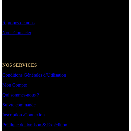
à 19h30
Par email : Contact@makeyouwant.fr
À
propos de nous
Nous Contacter
☎️+33 7 66 39 21 14
NOS SERVICES
Conditions Générales d’Utilisation
Mon Compte
Qui sommes-nous ?
Suivre commande
Inscription /Connexion
Politique de livraison & Expédition