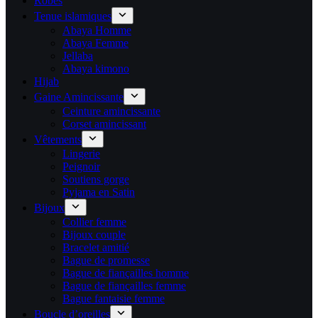
Robes
Tenue islamiques
Abaya Homme
Abaya Femme
Jellaba
Abaya kimono
Hijab
Gaine Amincissante
Ceinture amincissante
Corset amincissant
Vêtements
Lingerie
Peignoir
Soutiens gorge
Pyjama en Satin
Bijoux
Collier femme
Bijoux couple
Bracelet amitié
Bague de promesse
Bague de fiançailles homme
Bague de fiançailles femme
Bague fantaisie femme
Boucle d’oreilles