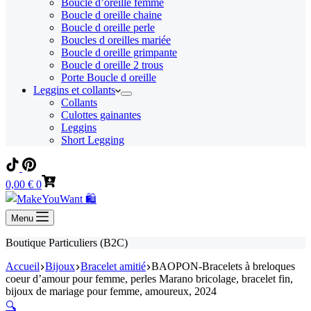
Boucle d’oreille femme
Boucle d oreille chaine
Boucle d oreille perle
Boucles d oreilles mariée
Boucle d oreille grimpante
Boucle d oreille 2 trous
Porte Boucle d oreille
Leggins et collants
Collants
Culottes gainantes
Leggins
Short Legging
Panier
0,00
€
0
d’achat
Menu
Boutique Particuliers (B2C)
Accueil
Bijoux
Bracelet amitié
BAOPON-Bracelets à breloques
coeur d’amour pour femme, perles Marano bricolage, bracelet fin,
bijoux de mariage pour femme, amoureux, 2024
🔍