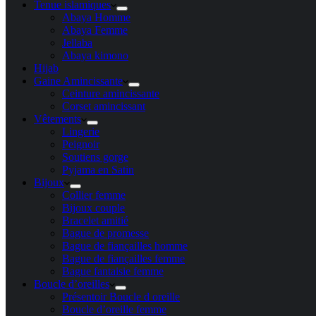
Tenue islamiques
Abaya Homme
Abaya Femme
Jellaba
Abaya kimono
Hijab
Gaine Amincissante
Ceinture amincissante
Corset amincissant
Vêtements
Lingerie
Peignoir
Soutiens gorge
Pyjama en Satin
Bijoux
Collier femme
Bijoux couple
Bracelet amitié
Bague de promesse
Bague de fiançailles homme
Bague de fiançailles femme
Bague fantaisie femme
Boucle d’oreilles
Présentoir Boucle d oreille
Boucle d’oreille femme