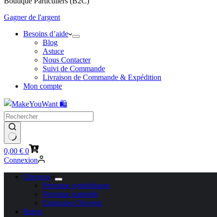
Boutique Particuliers (B2C)
Gagner de l'argent
Besoins d’aide
Blog
Astuce
Nous Contacter
Suivi de Commande
Livraison de Commande & Expédition
Mon compte
Panier
0,00
€
0
d’achat
Connexion
Cheveux
Perruque synthétiques
Perruque naturelle
Extension Cheveux
Robes