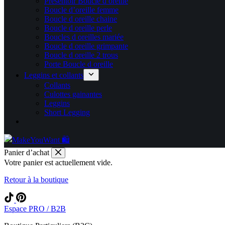
Présentoir Boucle d oreille
Boucle d’oreille femme
Boucle d oreille chaine
Boucle d oreille perle
Boucles d oreilles mariée
Boucle d oreille grimpante
Boucle d oreille 2 trous
Porte Boucle d oreille
Leggins et collants
Collants
Culottes gainantes
Leggins
Short Legging
Panier d’achat
Votre panier est actuellement vide.
Retour à la boutique
Espace PRO / B2B