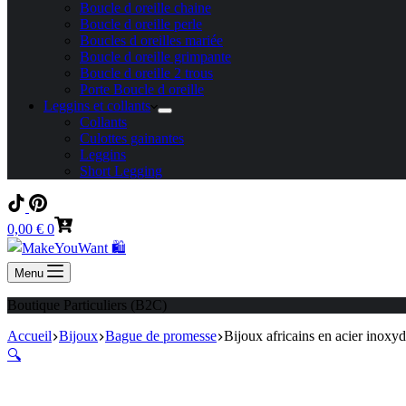
Boucle d oreille chaine
Boucle d oreille perle
Boucles d oreilles mariée
Boucle d oreille grimpante
Boucle d oreille 2 trous
Porte Boucle d oreille
Leggins et collants
Collants
Culottes gainantes
Leggins
Short Legging
Panier
0,00
€
0
d’achat
Menu
Boutique Particuliers (B2C)
Accueil
Bijoux
Bague de promesse
Bijoux africains en acier inox
🔍