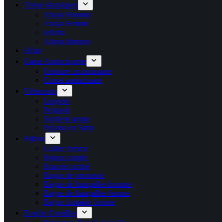
Tenue islamiques
Abaya Homme
Abaya Femme
Jellaba
Abaya kimono
Hijab
Gaine Amincissante
Ceinture amincissante
Corset amincissant
Vêtements
Lingerie
Peignoir
Soutiens gorge
Pyjama en Satin
Bijoux
Collier femme
Bijoux couple
Bracelet amitié
Bague de promesse
Bague de fiançailles homme
Bague de fiançailles femme
Bague fantaisie femme
Boucle d’oreilles