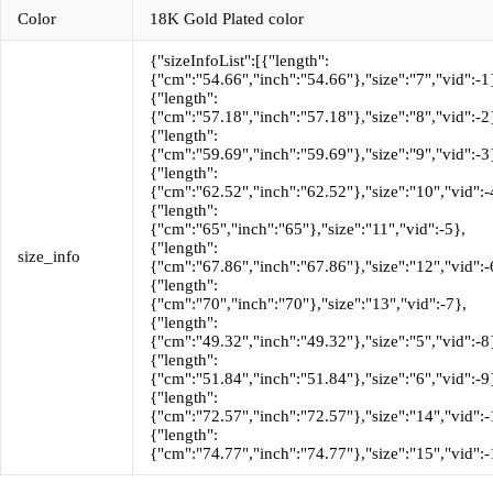
Color
18K Gold Plated color
{"sizeInfoList":[{"length":
{"cm":"54.66","inch":"54.66"},"size":"7","vid":-1
{"length":
{"cm":"57.18","inch":"57.18"},"size":"8","vid":-2
{"length":
{"cm":"59.69","inch":"59.69"},"size":"9","vid":-3
{"length":
{"cm":"62.52","inch":"62.52"},"size":"10","vid":-
{"length":
{"cm":"65","inch":"65"},"size":"11","vid":-5},
{"length":
size_info
{"cm":"67.86","inch":"67.86"},"size":"12","vid":-
{"length":
{"cm":"70","inch":"70"},"size":"13","vid":-7},
{"length":
{"cm":"49.32","inch":"49.32"},"size":"5","vid":-8
{"length":
{"cm":"51.84","inch":"51.84"},"size":"6","vid":-9
{"length":
{"cm":"72.57","inch":"72.57"},"size":"14","vid":-
{"length":
{"cm":"74.77","inch":"74.77"},"size":"15","vid":-