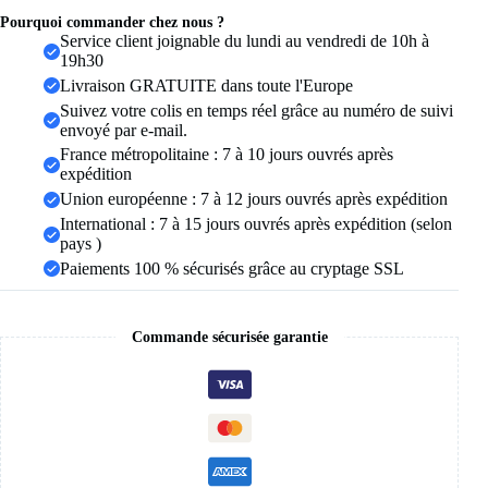
amoureux,
bagues
Pourquoi commander chez nous ?
de
Service client joignable du lundi au vendredi de 10h à
mariage,
19h30
ensembles
Livraison GRATUITE dans toute l'Europe
de
Suivez votre colis en temps réel grâce au numéro de suivi
Couple
envoyé par e-mail.
pour
hommes
France métropolitaine : 7 à 10 jours ouvrés après
et
expédition
femmes
Union européenne : 7 à 12 jours ouvrés après expédition
International : 7 à 15 jours ouvrés après expédition (selon
pays )
Paiements 100 % sécurisés grâce au cryptage SSL
Commande sécurisée garantie