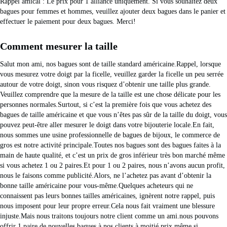
Rappel amical : Le prix pour 1 alliance uniquement. Si vous souhaitez deux 
bagues pour femmes et hommes, veuillez ajouter deux bagues dans le panier et 
effectuer le paiement pour deux bagues. Merci!
Comment mesurer la taille
Salut mon ami, nos bagues sont de taille standard américaine.Rappel, lorsque 
vous mesurez votre doigt par la ficelle, veuillez garder la ficelle un peu serrée 
autour de votre doigt, sinon vous risquez d’obtenir une taille plus grande. 
Veuillez comprendre que la mesure de la taille est une chose délicate pour les 
personnes normales.Surtout, si c’est la première fois que vous achetez des 
bagues de taille américaine et que vous n’êtes pas sûr de la taille du doigt, vous 
pouvez peut-être aller mesurer le doigt dans votre bijouterie locale.En fait, 
nous sommes une usine professionnelle de bagues de bijoux, le commerce de 
gros est notre activité principale.Toutes nos bagues sont des bagues faites à la 
main de haute qualité, et c’est un prix de gros inférieur très bon marché même 
si vous achetez 1 ou 2 paires.Et pour 1 ou 2 paires, nous n’avons aucun profit, 
nous le faisons comme publicité.Alors, ne l’achetez pas avant d’obtenir la 
bonne taille américaine pour vous-même.Quelques acheteurs qui ne 
connaissent pas leurs bonnes tailles américaines, ignèrent notre rappel, puis 
nous imposent pour leur propre erreur.Cela nous fait vraiment une blessure 
injuste.Mais nous traitons toujours notre client comme un ami.nous pouvons 
offrir 1 paire de nouvelles bagues à nos clients à moitié prix même si 