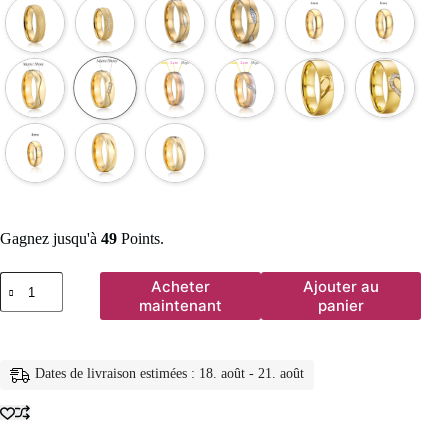
Gagnez jusqu'à
49
Points.
quantité
Acheter
Ajouter au
de
maintenant
panier
Bijoux
africains
en
acier
Dates de livraison estimées : 18. août - 21. août
inoxydable
316l,
alliance
des