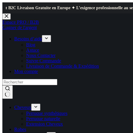
raison Gratuite en Europe ✦ L’exigence professionnelle au service de votr
Passer
au
Espace PRO / B2B
contenu
Gagner de l'argent
Besoins d’aide
Blog
Astuce
Nous Contacter
Suivre Commande
Livraison de Commande & Expédition
Mon compte
Cheveux
Perruque synthétiques
Perruque naturelle
Extension Cheveux
Robes