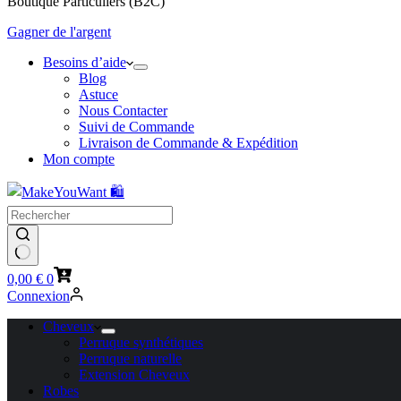
Boutique Particuliers (B2C)
Gagner de l'argent
Besoins d’aide
Blog
Astuce
Nous Contacter
Suivi de Commande
Livraison de Commande & Expédition
Mon compte
Panier
0,00
€
0
d’achat
Connexion
Cheveux
Perruque synthétiques
Perruque naturelle
Extension Cheveux
Robes