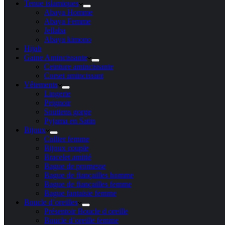
Tenue islamiques
Abaya Homme
Abaya Femme
Jellaba
Abaya kimono
Hijab
Gaine Amincissante
Ceinture amincissante
Corset amincissant
Vêtements
Lingerie
Peignoir
Soutiens gorge
Pyjama en Satin
Bijoux
Collier femme
Bijoux couple
Bracelet amitié
Bague de promesse
Bague de fiançailles homme
Bague de fiançailles femme
Bague fantaisie femme
Boucle d’oreilles
Présentoir Boucle d oreille
Boucle d’oreille femme