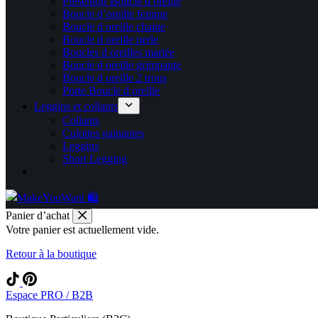
Présentoir Boucle d oreille
Boucle d’oreille femme
Boucle d oreille chaine
Boucle d oreille perle
Boucles d oreilles mariée
Boucle d oreille grimpante
Boucle d oreille 2 trous
Porte Boucle d oreille
Leggins et collants
Collants
Culottes gainantes
Leggins
Short Legging
Panier d’achat
Votre panier est actuellement vide.
Retour à la boutique
Espace PRO / B2B