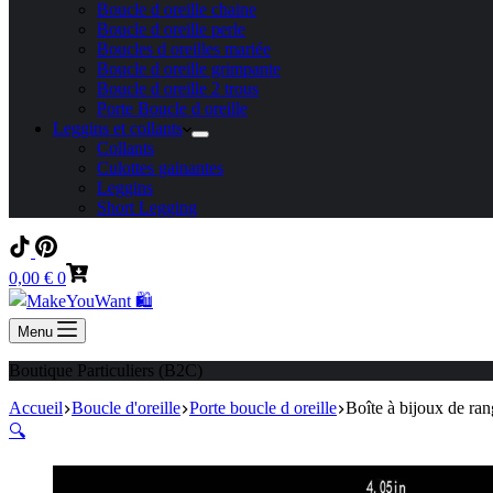
Boucle d oreille chaine
Boucle d oreille perle
Boucles d oreilles mariée
Boucle d oreille grimpante
Boucle d oreille 2 trous
Porte Boucle d oreille
Leggins et collants
Collants
Culottes gainantes
Leggins
Short Legging
Panier
0,00
€
0
d’achat
Menu
Boutique Particuliers (B2C)
Accueil
Boucle d'oreille
Porte boucle d oreille
Boîte à bijoux de ran
🔍