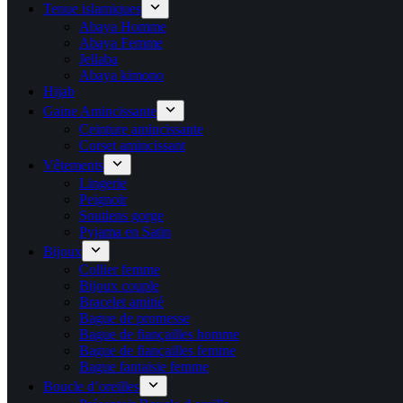
Tenue islamiques
Abaya Homme
Abaya Femme
Jellaba
Abaya kimono
Hijab
Gaine Amincissante
Ceinture amincissante
Corset amincissant
Vêtements
Lingerie
Peignoir
Soutiens gorge
Pyjama en Satin
Bijoux
Collier femme
Bijoux couple
Bracelet amitié
Bague de promesse
Bague de fiançailles homme
Bague de fiançailles femme
Bague fantaisie femme
Boucle d’oreilles