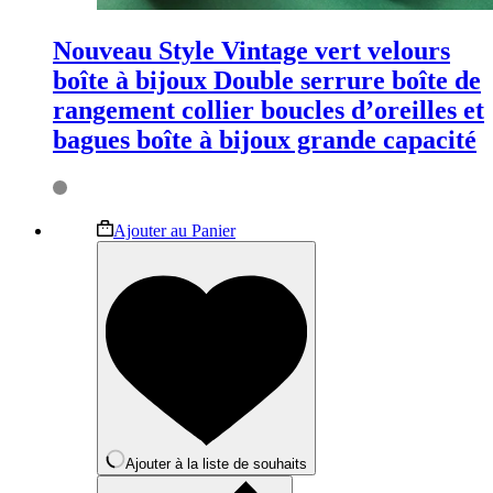
Nouveau Style Vintage vert velours
boîte à bijoux Double serrure boîte de
rangement collier boucles d’oreilles et
bagues boîte à bijoux grande capacité
Ce
Ajouter au Panier
produit
a
plusieurs
variations.
Les
options
peuvent
être
choisies
sur
la
Ajouter à la liste de souhaits
page
du