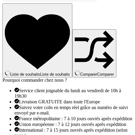
bijoux
noire
avec
couvercle,
pour
collier,
bague,
boucle
d'oreille,
Bracelet,
affichage
de
rangement,
cuir
Liste de souhaits
Liste de souhaits
Comparer
Comparer
anti-
Pourquoi commander chez nous ?
poussière,
Style
Service client joignable du lundi au vendredi de 10h à
décontracté,
19h30
Surface
Livraison GRATUITE dans toute l'Europe
dure
Suivez votre colis en temps réel grâce au numéro de suivi
envoyé par e-mail.
France métropolitaine : 7 à 10 jours ouvrés après expédition
Union européenne : 7 à 12 jours ouvrés après expédition
International : 7 à 15 jours ouvrés après expédition (selon