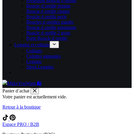
Présentoir Boucle d oreille
Boucle d’oreille femme
Boucle d oreille chaine
Boucle d oreille perle
Boucles d oreilles mariée
Boucle d oreille grimpante
Boucle d oreille 2 trous
Porte Boucle d oreille
Leggins et collants
Collants
Culottes gainantes
Leggins
Short Legging
Panier d’achat
Votre panier est actuellement vide.
Retour à la boutique
Espace PRO / B2B