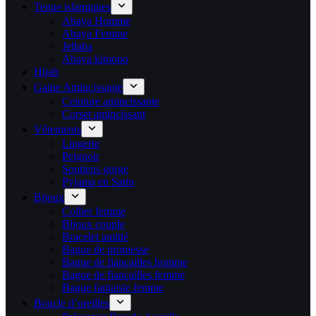
Tenue islamiques
Abaya Homme
Abaya Femme
Jellaba
Abaya kimono
Hijab
Gaine Amincissante
Ceinture amincissante
Corset amincissant
Vêtements
Lingerie
Peignoir
Soutiens gorge
Pyjama en Satin
Bijoux
Collier femme
Bijoux couple
Bracelet amitié
Bague de promesse
Bague de fiançailles homme
Bague de fiançailles femme
Bague fantaisie femme
Boucle d’oreilles