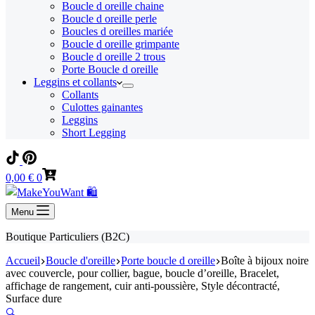
Boucle d oreille chaine
Boucle d oreille perle
Boucles d oreilles mariée
Boucle d oreille grimpante
Boucle d oreille 2 trous
Porte Boucle d oreille
Leggins et collants
Collants
Culottes gainantes
Leggins
Short Legging
Panier
0,00
€
0
d’achat
Menu
Boutique Particuliers (B2C)
Accueil
Boucle d'oreille
Porte boucle d oreille
Boîte à bijoux noire
avec couvercle, pour collier, bague, boucle d’oreille, Bracelet,
affichage de rangement, cuir anti-poussière, Style décontracté,
Surface dure
🔍