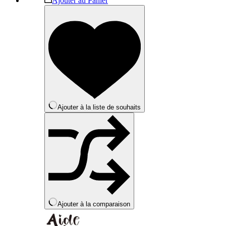
Ajouter au Panier
produit
a
plusieurs
variations.
Les
options
peuvent
être
choisies
sur
la
Ajouter à la liste de souhaits
page
du
produit
Ajouter à la comparaison