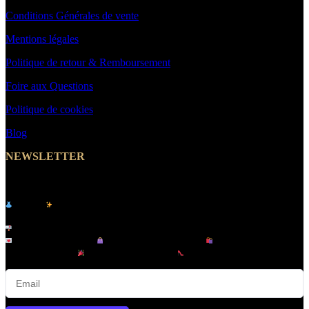
Conditions Générales de vente
Mentions légales
Politique de retour & Remboursement
Foire aux Questions
Politique de cookies
Blog
NEWSLETTER
Abonnez-vous et Recevez un Code Promo -10%
Le site
de vêtements pour femme & homme -
MakeYouWant
Inscrivez-vous à notre newsletter et recevez :
Offres exclusives |
Nouveautés tendance |
Lancements en
avant-première |
Promotions privées |
Conseils mode & looks