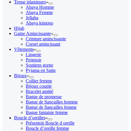
Tenue islamiques
Abaya Homme
Abaya Femme
Jellaba
Abaya kimono
Hijab
Gaine Amincissante
Ceinture amincissante
Corset amincissant
Vêtements
Lingerie
Peignoir
Soutiens gorge
Pyjama en Satin
Bijoux
Collier femme
Bijoux couple
Bracelet amitié
Bague de promesse
Bague de fiançailles homme
Bague de fiançailles femme
Bague fantaisie femme
Boucle d’oreilles
Présentoir Boucle d oreille
Boucle d’oreille femme