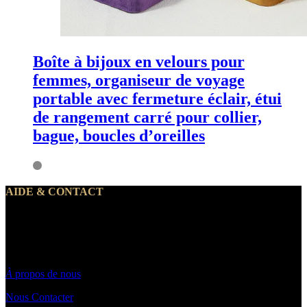
Boîte à bijoux en velours pour
femmes, organiseur de voyage
portable avec fermeture éclair, étui
de rangement carré pour collier,
bague, boucles d’oreilles
AIDE & CONTACT
Notre service client traite vos demandes du lundi au vendredi de 10h
à 19h30
Par email : Contact@makeyouwant.fr
À
propos de nous
Nous Contacter