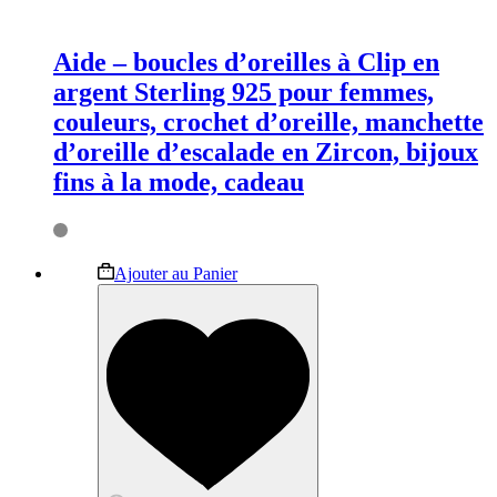
Aide – boucles d’oreilles à Clip en
argent Sterling 925 pour femmes,
couleurs, crochet d’oreille, manchette
d’oreille d’escalade en Zircon, bijoux
fins à la mode, cadeau
Ce
Ajouter au Panier
produit
a
plusieurs
variations.
Les
options
peuvent
être
choisies
sur
la