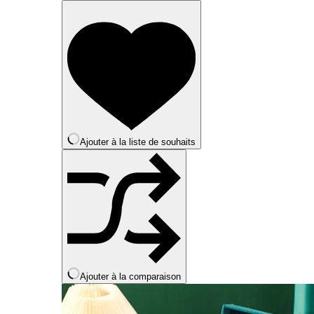
produit
a
plusieurs
variations.
Les
options
peuvent
être
choisies
sur
la
Ajouter à la liste de souhaits
page
du
produit
Ajouter à la comparaison