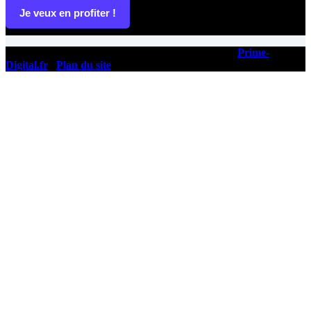
Je veux en profiter !
Copyright © 2026 - Ce site a été conçu et réalisé par
Prime-
Digital.fr
|
Plan du site