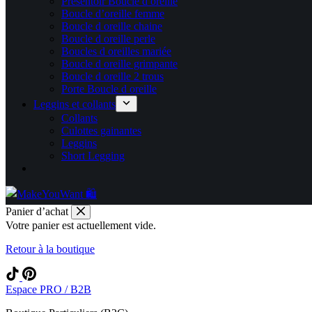
Présentoir Boucle d oreille
Boucle d’oreille femme
Boucle d oreille chaine
Boucle d oreille perle
Boucles d oreilles mariée
Boucle d oreille grimpante
Boucle d oreille 2 trous
Porte Boucle d oreille
Leggins et collants
Collants
Culottes gainantes
Leggins
Short Legging
Panier d’achat
Votre panier est actuellement vide.
Retour à la boutique
Espace PRO / B2B