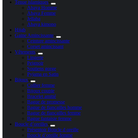
Tenue islamiques
Abaya Homme
Abaya Femme
Jellaba
Abaya kimono
Hijab
Gaine Amincissante
Ceinture amincissante
Corset amincissant
Vêtements
Lingerie
Peignoir
Soutiens gorge
Pyjama en Satin
Bijoux
Collier femme
Bijoux couple
Bracelet amitié
Bague de promesse
Bague de fiançailles homme
Bague de fiançailles femme
Bague fantaisie femme
Boucle d’oreilles
Présentoir Boucle d oreille
Boucle d’oreille femme