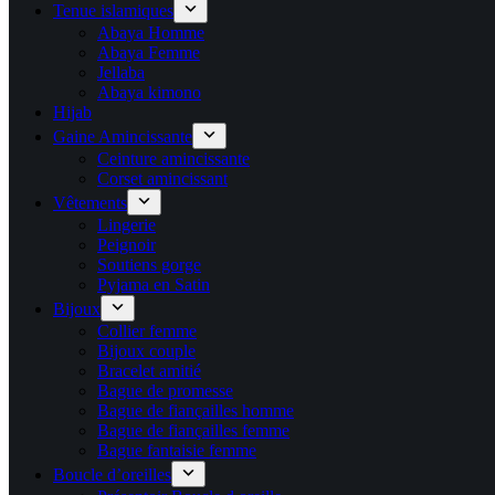
Tenue islamiques
Abaya Homme
Abaya Femme
Jellaba
Abaya kimono
Hijab
Gaine Amincissante
Ceinture amincissante
Corset amincissant
Vêtements
Lingerie
Peignoir
Soutiens gorge
Pyjama en Satin
Bijoux
Collier femme
Bijoux couple
Bracelet amitié
Bague de promesse
Bague de fiançailles homme
Bague de fiançailles femme
Bague fantaisie femme
Boucle d’oreilles