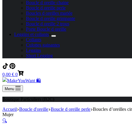
Boucle d oreille chaine
Boucle d oreille perle
Boucles d oreilles mariée
Boucle d oreille grimpante
Boucle d oreille 2 trous
Porte Boucle d oreille
Leggins et collants
Collants
Culottes gainantes
Leggins
Short Legging
Panier
0,00
€
0
d’achat
Menu
Boutique Particuliers (B2C)
Accueil
Boucle d'oreille
Boucle d oreille perle
Boucles d’oreilles ci
Mujer
🔍