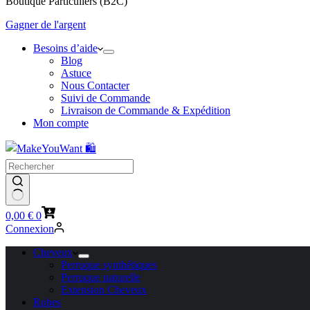
Boutique Particuliers (B2C)
Gagner de l'argent
Besoins d’aide
Blog
Astuce
Nous Contacter
Suivi de Commande
Livraison de Commande & Expédition
Mon compte
Panier
0,00
€
0
d’achat
Connexion
Cheveux
Perruque synthétiques
Perruque naturelle
Extension Cheveux
Robes