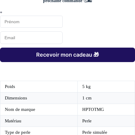
prochaine commande
🥰🛍️
*
Recevoir mon cadeau 🎁
Poids
5 kg
Dimensions
1 cm
Nom de marque
HPTOTMG
Matériau
Perle
Type de perle
Perle simulée