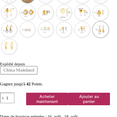
Expédié depuis
China Mainland
Gagnez jusqu'à
42
Points.
quantité
Acheter
Ajouter au
de
maintenant
panier
Boucles
d'oreilles
circulaires
Dates de livraison estimées : 16. août - 19. août
pour