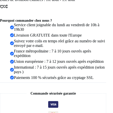
femmes,
Vintage,
Punk,
Baroque,
Pourquoi commander chez nous ?
perles,
Service client joignable du lundi au vendredi de 10h à
Clip
19h30
d'oreille
en
Livraison GRATUITE dans toute l'Europe
acier
Suivez votre colis en temps réel grâce au numéro de suivi
inoxydable,
envoyé par e-mail.
bijoux
France métropolitaine : 7 à 10 jours ouvrés après
pour
femmes,
expédition
Imitation
Union européenne : 7 à 12 jours ouvrés après expédition
de
International : 7 à 15 jours ouvrés après expédition (selon
perles,
pays )
cadeau
Mujer
Paiements 100 % sécurisés grâce au cryptage SSL
Commande sécurisée garantie