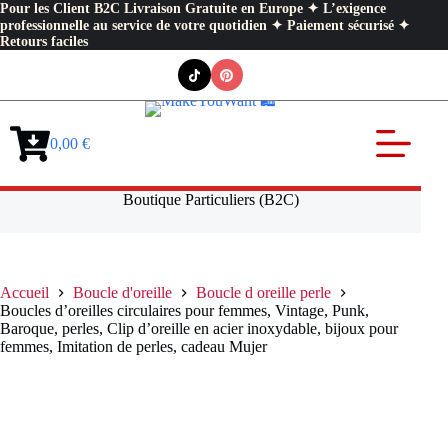
Pour les Client B2C Livraison Gratuite en Europe ✦ L’exigence
professionnelle au service de votre quotidien ✦ Paiement sécurisé ✦
Retours faciles
Passer
au
contenu
0,00
€
Panier
d’achat
Boutique Particuliers (B2C)
Accueil
Boucle d'oreille
Boucle d oreille perle
Boucles d’oreilles circulaires pour femmes, Vintage, Punk,
Baroque, perles, Clip d’oreille en acier inoxydable, bijoux pour
femmes, Imitation de perles, cadeau Mujer