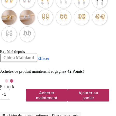
Expédié depuis
China Mainland
Effacer
Achetez ce produit maintenant et gagnez
42
Points!
En stock
quantité
Acheter
Ajouter au
de
maintenant
panier
Boucles
d'oreilles
circulaires
pour
Dates de livraison estimées : 19. août - 22. août