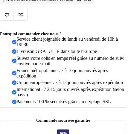
femmes,
Vintage,
Punk,
rondes,
baroques,
en
perles,
Pourquoi commander chez nous ?
en
Service client joignable du lundi au vendredi de 10h à
acier
19h30
inoxydable,
Livraison GRATUITE dans toute l'Europe
Clip
d'oreille
Suivez votre colis en temps réel grâce au numéro de suivi
circulaire,
envoyé par e-mail.
bijoux
France métropolitaine : 7 à 10 jours ouvrés après
cadeau
expédition
Mujer
Union européenne : 7 à 12 jours ouvrés après expédition
International : 7 à 15 jours ouvrés après expédition (selon
pays )
Paiements 100 % sécurisés grâce au cryptage SSL
Commande sécurisée garantie