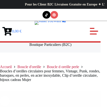
Pour les Client B2C Livraison Gratuite en Europe ✦ L’exigence
Passer
au
contenu
0,00
€
Panier
d’achat
Boutique Particuliers (B2C)
Accueil
Boucle d'oreille
Boucle d oreille perle
Boucles d’oreilles circulaires pour femmes, Vintage, Punk, rondes,
baroques, en perles, en acier inoxydable, Clip d’oreille circulaire,
bijoux cadeau Mujer