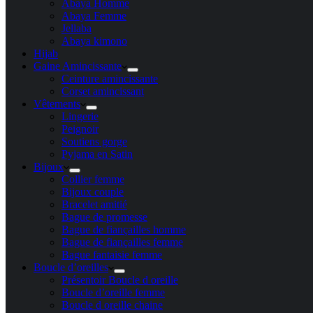
Abaya Homme
Abaya Femme
Jellaba
Abaya kimono
Hijab
Gaine Amincissante
Ceinture amincissante
Corset amincissant
Vêtements
Lingerie
Peignoir
Soutiens gorge
Pyjama en Satin
Bijoux
Collier femme
Bijoux couple
Bracelet amitié
Bague de promesse
Bague de fiançailles homme
Bague de fiançailles femme
Bague fantaisie femme
Boucle d’oreilles
Présentoir Boucle d oreille
Boucle d’oreille femme
Boucle d oreille chaine