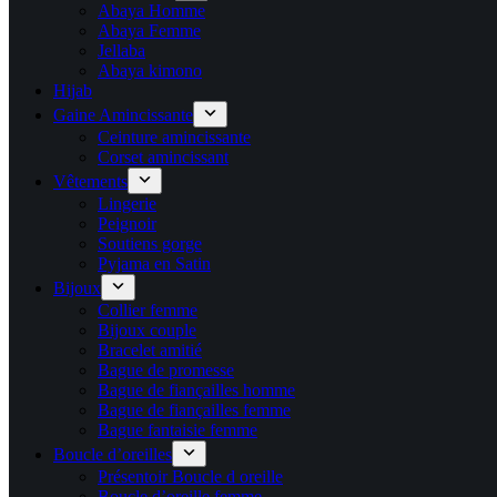
Abaya Homme
Abaya Femme
Jellaba
Abaya kimono
Hijab
Gaine Amincissante
Ceinture amincissante
Corset amincissant
Vêtements
Lingerie
Peignoir
Soutiens gorge
Pyjama en Satin
Bijoux
Collier femme
Bijoux couple
Bracelet amitié
Bague de promesse
Bague de fiançailles homme
Bague de fiançailles femme
Bague fantaisie femme
Boucle d’oreilles
Présentoir Boucle d oreille
Boucle d’oreille femme