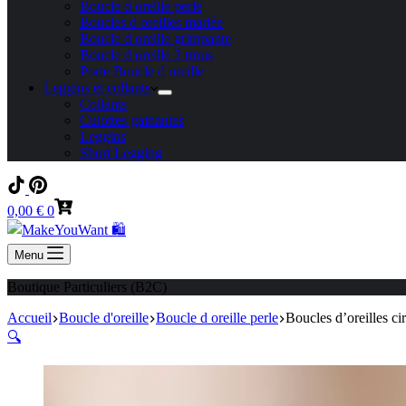
Boucle d oreille perle
Boucles d oreilles mariée
Boucle d oreille grimpante
Boucle d oreille 2 trous
Porte Boucle d oreille
Leggins et collants
Collants
Culottes gainantes
Leggins
Short Legging
Panier
0,00
€
0
d’achat
Menu
Boutique Particuliers (B2C)
Accueil
Boucle d'oreille
Boucle d oreille perle
Boucles d’oreilles ci
🔍