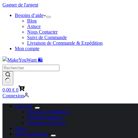
Gagner de l'argent
Besoins d’aide
Blog
Astuce
Nous Contacter
Suivi de Commande
Livraison de Commande & Expédition
Mon compte
Panier
0,00
€
0
d’achat
Connexion
Cheveux
Perruque synthétiques
Perruque naturelle
Extension Cheveux
Robes
Tenue islamiques