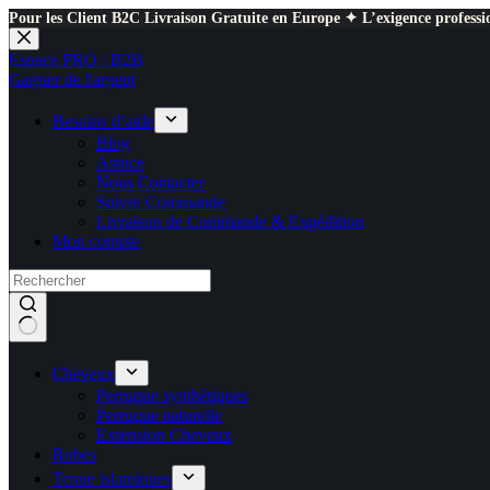
Pour les Client B2C Livraison Gratuite en Europe ✦ L’exigence professio
Passer
au
Espace PRO / B2B
contenu
Gagner de l'argent
Besoins d’aide
Blog
Astuce
Nous Contacter
Suivre Commande
Livraison de Commande & Expédition
Mon compte
Cheveux
Perruque synthétiques
Perruque naturelle
Extension Cheveux
Robes
Tenue islamiques