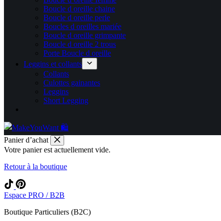
Boucle d oreille chaine
Boucle d oreille perle
Boucles d oreilles mariée
Boucle d oreille grimpante
Boucle d oreille 2 trous
Porte Boucle d oreille
Leggins et collants
Collants
Culottes gainantes
Leggins
Short Legging
Panier d’achat
Votre panier est actuellement vide.
Retour à la boutique
Espace PRO / B2B
Boutique Particuliers (B2C)