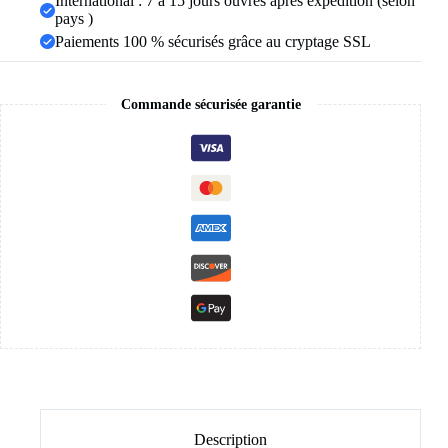
International : 7 à 15 jours ouvrés après expédition (selon
bijoux
pays )
Paiements 100 % sécurisés grâce au cryptage SSL
Commande sécurisée garantie
Description