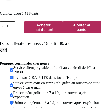
Gagnez jusqu'à
41
Points.
quantité
Acheter
Ajouter au
de
maintenant
panier
Boucles
d'oreilles
en
Dates de livraison estimées : 16. août - 19. août
perles
baroques
irrégulières
pour
femmes,
Pourquoi commander chez nous ?
exquises,
Service client joignable du lundi au vendredi de 10h à
Vintage,
19h30
Style
français,
Livraison GRATUITE dans toute l'Europe
couleur
Suivez votre colis en temps réel grâce au numéro de suivi
or,
envoyé par e-mail.
bord
France métropolitaine : 7 à 10 jours ouvrés après
en
métal,
expédition
accessoire
Union européenne : 7 à 12 jours ouvrés après expédition
de