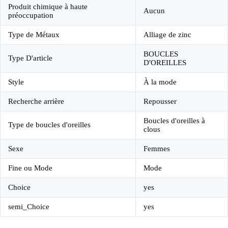
Produit chimique à haute
Aucun
préoccupation
Type de Métaux
Alliage de zinc
BOUCLES
Type D'article
D'OREILLES
Style
À la mode
Recherche arrière
Repousser
Boucles d'oreilles à
Type de boucles d'oreilles
clous
Sexe
Femmes
Fine ou Mode
Mode
Choice
yes
semi_Choice
yes