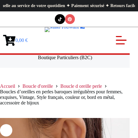
service de votre quotidien ✦ Paiement sécurisé ✦ Retours faciles
Passer
au
contenu
0,00
€
Panier
d’achat
Boutique Particuliers (B2C)
Accueil
Boucle d'oreille
Boucle d oreille perle
Boucles d’oreilles en perles baroques irrégulières pour femmes,
exquises, Vintage, Style français, couleur or, bord en métal,
accessoire de bijoux