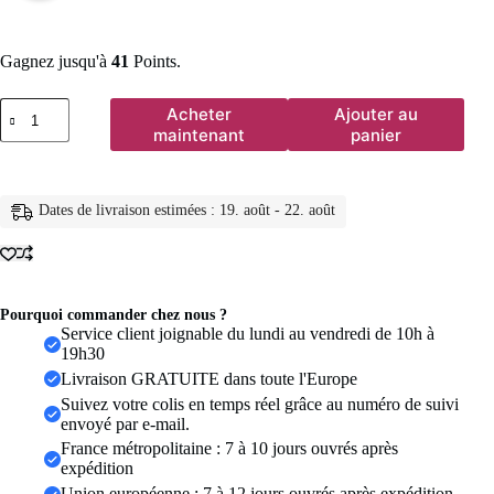
Gagnez jusqu'à
41
Points.
quantité
Acheter
Ajouter au
de
maintenant
panier
Boucles
d'oreilles
en
perles
Dates de livraison estimées : 19. août - 22. août
baroques
irrégulières
pour
femmes,
exquises,
Vintage,
Pourquoi commander chez nous ?
Style
Service client joignable du lundi au vendredi de 10h à
français,
19h30
couleur
Livraison GRATUITE dans toute l'Europe
or,
Suivez votre colis en temps réel grâce au numéro de suivi
bord
envoyé par e-mail.
en
métal,
France métropolitaine : 7 à 10 jours ouvrés après
accessoire
expédition
de
Union européenne : 7 à 12 jours ouvrés après expédition