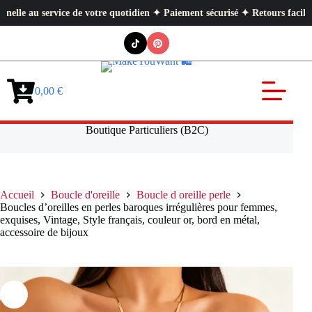
 service de votre quotidien ✦ Paiement sécurisé ✦ Retours faciles
Passer
au
contenu
0,00
€
Panier
d’achat
Boutique Particuliers (B2C)
Accueil
Boucle d'oreille
Boucle d oreille perle
Boucles d’oreilles en perles baroques irrégulières pour femmes,
exquises, Vintage, Style français, couleur or, bord en métal,
accessoire de bijoux