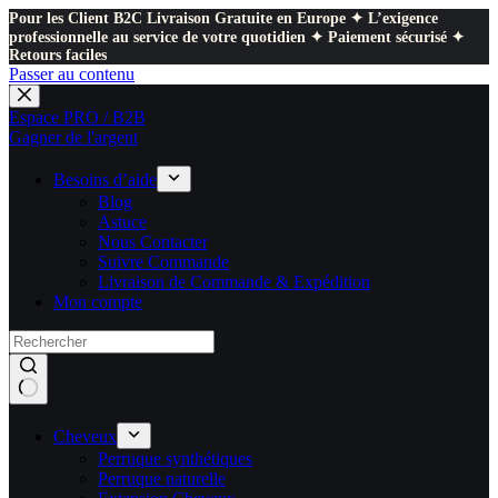
Pour les Client B2C Livraison Gratuite en Europe ✦ L’exigence
professionnelle au service de votre quotidien ✦ Paiement sécurisé ✦
Retours faciles
Passer au contenu
Espace PRO / B2B
Gagner de l'argent
Besoins d’aide
Blog
Astuce
Nous Contacter
Suivre Commande
Livraison de Commande & Expédition
Mon compte
Cheveux
Perruque synthétiques
Perruque naturelle