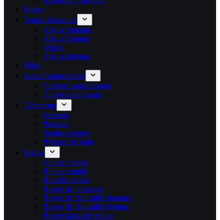
Extension Cheveux
Robes
Tenue islamiques
Abaya Homme
Abaya Femme
Jellaba
Abaya kimono
Hijab
Gaine Amincissante
Ceinture amincissante
Corset amincissant
Vêtements
Lingerie
Peignoir
Soutiens gorge
Pyjama en Satin
Bijoux
Collier femme
Bijoux couple
Bracelet amitié
Bague de promesse
Bague de fiançailles homme
Bague de fiançailles femme
Bague fantaisie femme