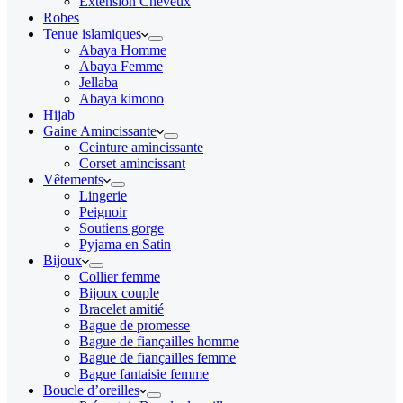
Extension Cheveux
Robes
Tenue islamiques
Abaya Homme
Abaya Femme
Jellaba
Abaya kimono
Hijab
Gaine Amincissante
Ceinture amincissante
Corset amincissant
Vêtements
Lingerie
Peignoir
Soutiens gorge
Pyjama en Satin
Bijoux
Collier femme
Bijoux couple
Bracelet amitié
Bague de promesse
Bague de fiançailles homme
Bague de fiançailles femme
Bague fantaisie femme
Boucle d’oreilles