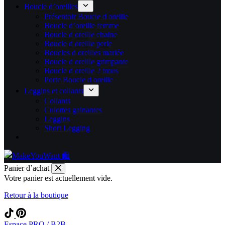
Boucle d’oreilles
Présentoir Boucle d oreille
Boucle d’oreille femme
Boucle d oreille chaine
Boucle d oreille perle
Boucles d oreilles mariée
Boucle d oreille grimpante
Boucle d oreille 2 trous
Porte Boucle d oreille
Leggins et collants
Collants
Culottes gainantes
Leggins
Short Legging
Panier d’achat
Votre panier est actuellement vide.
Retour à la boutique
Espace PRO / B2B