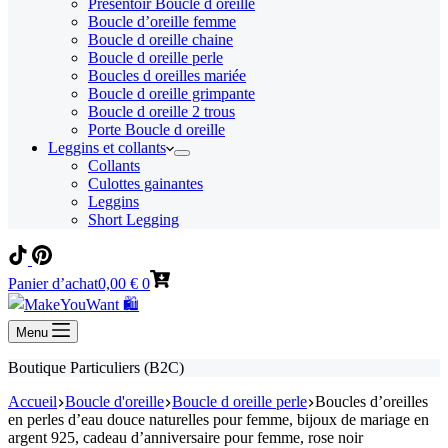
Présentoir Boucle d oreille
Boucle d’oreille femme
Boucle d oreille chaine
Boucle d oreille perle
Boucles d oreilles mariée
Boucle d oreille grimpante
Boucle d oreille 2 trous
Porte Boucle d oreille
Leggins et collants
Collants
Culottes gainantes
Leggins
Short Legging
Panier d’achat
0,00
€
0
Menu
Boutique Particuliers (B2C)
Accueil
Boucle d'oreille
Boucle d oreille perle
Boucles d’oreilles
en perles d’eau douce naturelles pour femme, bijoux de mariage en
argent 925, cadeau d’anniversaire pour femme, rose noir