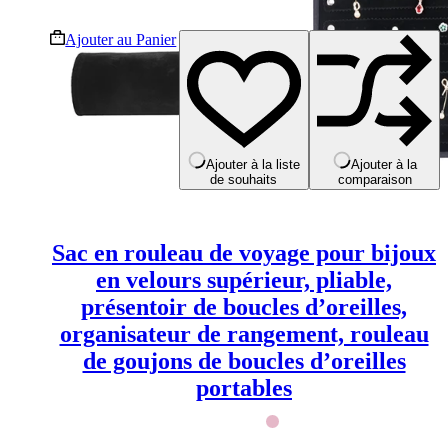
Ce
Ajouter au Panier
produit
a
plusieurs
variations.
Les
options
peuvent
Ajouter à la liste
Ajouter à la
de souhaits
comparaison
être
choisies
sur
la
Sac en rouleau de voyage pour bijoux
page
du
en velours supérieur, pliable,
produit
présentoir de boucles d’oreilles,
organisateur de rangement, rouleau
de goujons de boucles d’oreilles
portables