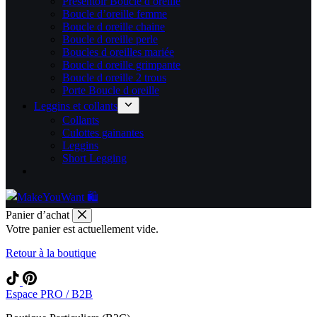
Présentoir Boucle d oreille
Boucle d’oreille femme
Boucle d oreille chaine
Boucle d oreille perle
Boucles d oreilles mariée
Boucle d oreille grimpante
Boucle d oreille 2 trous
Porte Boucle d oreille
Leggins et collants
Collants
Culottes gainantes
Leggins
Short Legging
Panier d’achat
Votre panier est actuellement vide.
Retour à la boutique
Espace PRO / B2B