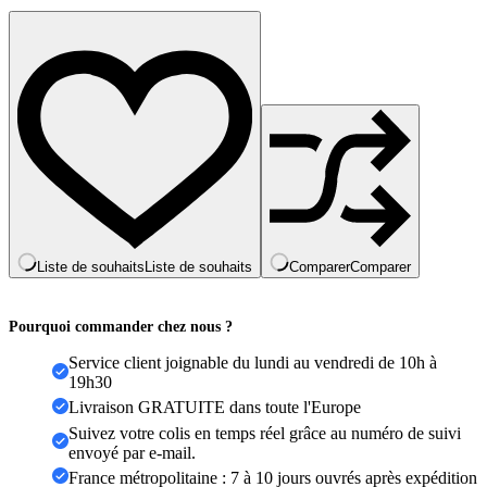
pour
femmes,
couleur
argent,
manchettes
à
Clip,
sans
Piercing,
Kpop,
bijoux
à
la
mode,
Liste de souhaits
Liste de souhaits
Comparer
Comparer
cadeaux,
1
pièce
Pourquoi commander chez nous ?
Service client joignable du lundi au vendredi de 10h à
19h30
Livraison GRATUITE dans toute l'Europe
Suivez votre colis en temps réel grâce au numéro de suivi
envoyé par e-mail.
France métropolitaine : 7 à 10 jours ouvrés après expédition