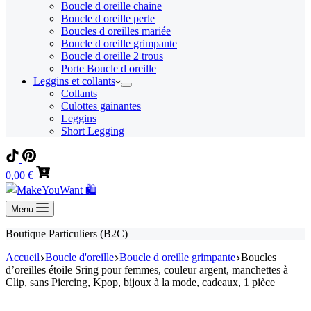
Boucle d oreille chaine
Boucle d oreille perle
Boucles d oreilles mariée
Boucle d oreille grimpante
Boucle d oreille 2 trous
Porte Boucle d oreille
Leggins et collants
Collants
Culottes gainantes
Leggins
Short Legging
Panier
0,00
€
d’achat
Menu
Boutique Particuliers (B2C)
Accueil
Boucle d'oreille
Boucle d oreille grimpante
Boucles
d’oreilles étoile Sring pour femmes, couleur argent, manchettes à
Clip, sans Piercing, Kpop, bijoux à la mode, cadeaux, 1 pièce