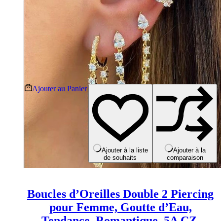
Ce
Ajouter au Panier
produit
a
plusieurs
variations.
Les
options
peuvent
Ajouter à la liste
Ajouter à la
de souhaits
comparaison
être
choisies
sur
la
Boucles d’Oreilles Double 2 Piercing
page
du
pour Femme, Goutte d’Eau,
produit
Tendance, Romantique, 5A CZ,