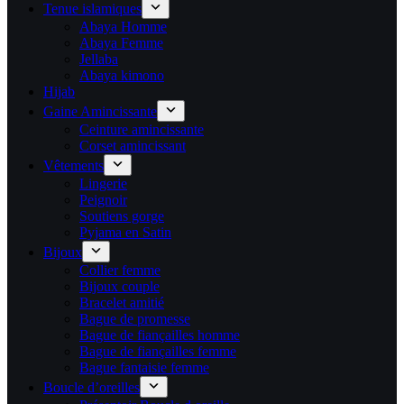
Tenue islamiques
Abaya Homme
Abaya Femme
Jellaba
Abaya kimono
Hijab
Gaine Amincissante
Ceinture amincissante
Corset amincissant
Vêtements
Lingerie
Peignoir
Soutiens gorge
Pyjama en Satin
Bijoux
Collier femme
Bijoux couple
Bracelet amitié
Bague de promesse
Bague de fiançailles homme
Bague de fiançailles femme
Bague fantaisie femme
Boucle d’oreilles