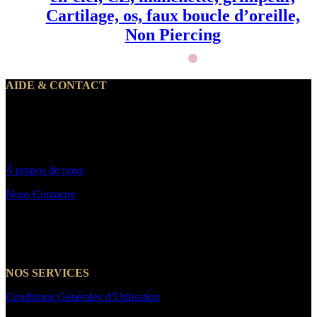
Cartilage, os, faux boucle d’oreille,
Non Piercing
AIDE & CONTACT
Notre service client traite vos demandes du lundi au vendredi de 10h
à 19h30
Par email : Contact@makeyouwant.fr
À
propos de nous
Nous Contacter
☎️+33 7 66 39 21 14
NOS SERVICES
Conditions Générales d’Utilisation