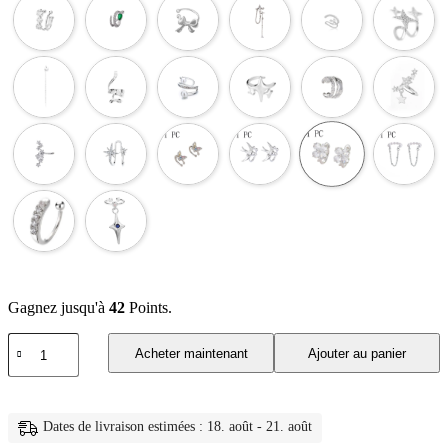
Gagnez jusqu'à
42
Points.
quantité
Acheter maintenant
Ajouter au panier
de
Boucles
d'oreilles
étoile
Dates de livraison estimées : 18. août - 21. août
Sring