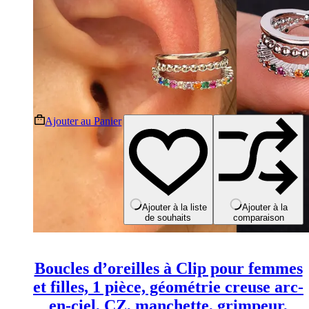
Ce
Ajouter au Panier
produit
a
plusieurs
variations.
Les
options
peuvent
Ajouter à la liste
Ajouter à la
de souhaits
comparaison
être
choisies
sur
la
Boucles d’oreilles à Clip pour femmes
page
du
et filles, 1 pièce, géométrie creuse arc-
produit
en-ciel, CZ, manchette, grimpeur,