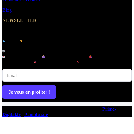
Blog
NEWSLETTER
Abonnez-vous et Recevez un Code Promo -10%
Le site
de vêtements pour femme & homme -
MakeYouWant
Inscrivez-vous à notre newsletter et recevez :
Offres exclusives |
Nouveautés tendance |
Lancements en
avant-première |
Promotions privées |
Conseils mode & looks
Je veux en profiter !
Copyright © 2026 - Ce site a été conçu et réalisé par
Prime-
Digital.fr
|
Plan du site