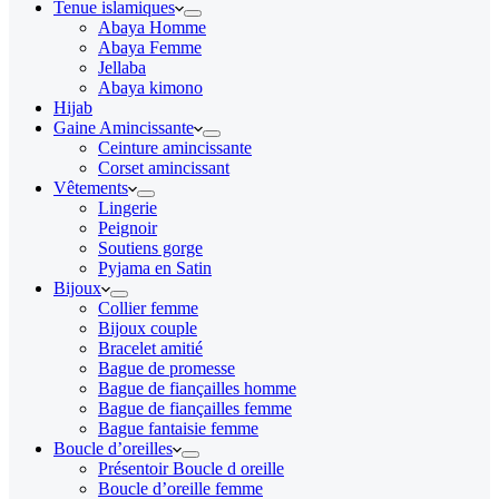
Tenue islamiques
Abaya Homme
Abaya Femme
Jellaba
Abaya kimono
Hijab
Gaine Amincissante
Ceinture amincissante
Corset amincissant
Vêtements
Lingerie
Peignoir
Soutiens gorge
Pyjama en Satin
Bijoux
Collier femme
Bijoux couple
Bracelet amitié
Bague de promesse
Bague de fiançailles homme
Bague de fiançailles femme
Bague fantaisie femme
Boucle d’oreilles
Présentoir Boucle d oreille
Boucle d’oreille femme