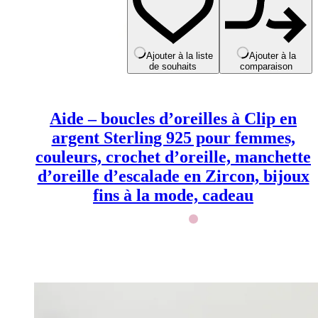
plusieurs
variations.
Les
options
peuvent
Ajouter à la liste
Ajouter à la
de souhaits
comparaison
être
choisies
sur
la
Aide – boucles d’oreilles à Clip en
page
du
argent Sterling 925 pour femmes,
produit
couleurs, crochet d’oreille, manchette
d’oreille d’escalade en Zircon, bijoux
fins à la mode, cadeau