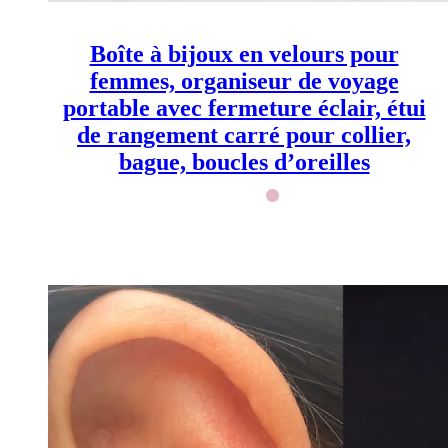
choisies
sur
la
Boîte à bijoux en velours pour
page
du
femmes, organiseur de voyage
produit
portable avec fermeture éclair, étui
de rangement carré pour collier,
bague, boucles d’oreilles