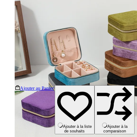
Ce
Ajouter au Panier
produit
a
plusieurs
variations.
Les
options
peuvent
Ajouter à la liste
Ajouter à la
de souhaits
comparaison
être