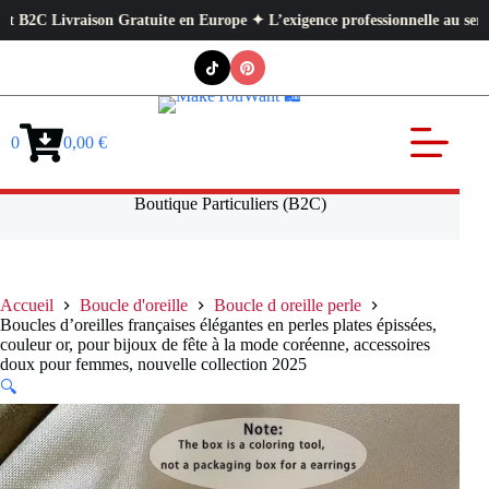
Livraison Gratuite en Europe ✦ L’exigence professionnelle au service de 
Passer
au
contenu
0
0,00
€
Panier
d’achat
Boutique Particuliers (B2C)
Accueil
Boucle d'oreille
Boucle d oreille perle
Boucles d’oreilles françaises élégantes en perles plates épissées,
couleur or, pour bijoux de fête à la mode coréenne, accessoires
doux pour femmes, nouvelle collection 2025
🔍