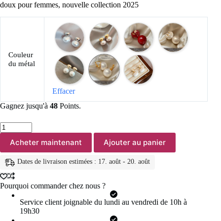
doux pour femmes, nouvelle collection 2025
Couleur
du métal
Effacer
Gagnez jusqu'à
48
Points.
quantité
de
Acheter maintenant
Ajouter au panier
Boucles
d'oreilles
françaises
Dates de livraison estimées : 17. août - 20. août
élégantes
en
perles
Pourquoi commander chez nous ?
plates
épissées,
Service client joignable du lundi au vendredi de 10h à
couleur
19h30
or,