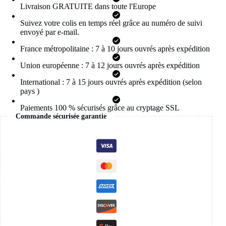
pour
Livraison GRATUITE dans toute l'Europe
bijoux
de
Suivez votre colis en temps réel grâce au numéro de suivi
fête
envoyé par e-mail.
à
la
France métropolitaine : 7 à 10 jours ouvrés après expédition
mode
Union européenne : 7 à 12 jours ouvrés après expédition
coréenne,
accessoires
International : 7 à 15 jours ouvrés après expédition (selon
doux
pays )
pour
femmes,
Paiements 100 % sécurisés grâce au cryptage SSL
nouvelle
Commande sécurisée garantie
collection
2025