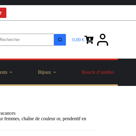
t
0,00
€
Panier
d’achat
ents
Bijoux
Boucle d’oreilles
 vacances
ur femmes, chaîne de couleur or, pendentif en