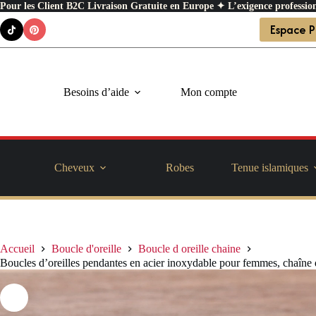
Pour les Client B2C Livraison Gratuite en Europe ✦ L’exigence profession
Passer
Espace P
au
contenu
Besoins d’aide
Mon compte
Cheveux
Robes
Tenue islamiques
Accueil
Boucle d'oreille
Boucle d oreille chaine
Boucles d’oreilles pendantes en acier inoxydable pour femmes, chaîne d