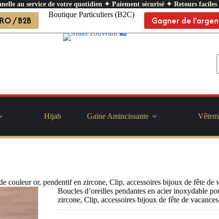
nelle au service de votre quotidien ✦ Paiement sécurisé ✦ Retours faciles
Boutique Particuliers (B2C)
RO / B2B
Gagner de l'argen
Hijab
Gaine Amincissante
Vêtem
e couleur or, pendentif en zircone, Clip, accessoires bijoux de fête de
Boucles d’oreilles pendantes en acier inoxydable po
zircone, Clip, accessoires bijoux de fête de vacances