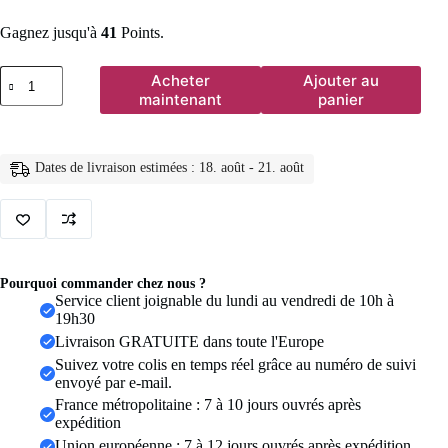
Gagnez jusqu'à
41
Points.
quantité
Acheter
Ajouter au
de
maintenant
panier
Boucles
d'oreilles
Vintage
en
Dates de livraison estimées : 18. août - 21. août
forme
de
cercle
pour
femmes,
bijoux
baroques
Pourquoi commander chez nous ?
en
Service client joignable du lundi au vendredi de 10h à
perles,
19h30
couleur
Livraison GRATUITE dans toute l'Europe
or,
clip
Suivez votre colis en temps réel grâce au numéro de suivi
rond,
envoyé par e-mail.
tempérament
France métropolitaine : 7 à 10 jours ouvrés après
élégant,
expédition
cadeaux
Union européenne : 7 à 12 jours ouvrés après expédition
de