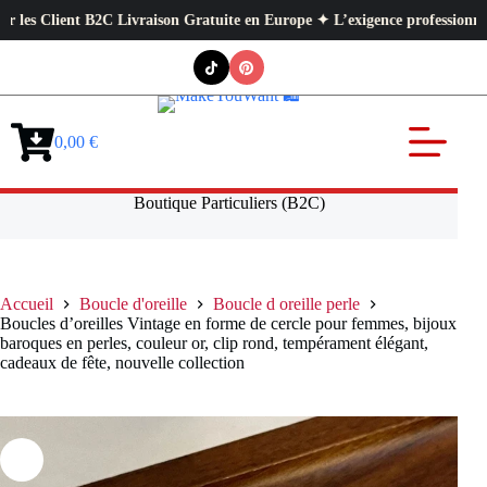
lient B2C Livraison Gratuite en Europe ✦ L’exigence professionnelle au se
Passer
au
contenu
0,00
€
Panier
d’achat
Boutique Particuliers (B2C)
Accueil
Boucle d'oreille
Boucle d oreille perle
Boucles d’oreilles Vintage en forme de cercle pour femmes, bijoux
baroques en perles, couleur or, clip rond, tempérament élégant,
cadeaux de fête, nouvelle collection