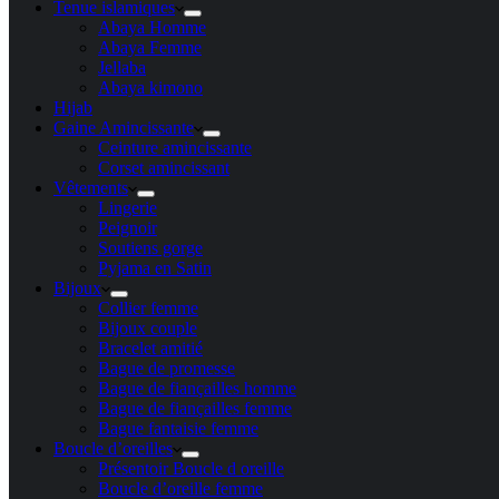
Tenue islamiques
Abaya Homme
Abaya Femme
Jellaba
Abaya kimono
Hijab
Gaine Amincissante
Ceinture amincissante
Corset amincissant
Vêtements
Lingerie
Peignoir
Soutiens gorge
Pyjama en Satin
Bijoux
Collier femme
Bijoux couple
Bracelet amitié
Bague de promesse
Bague de fiançailles homme
Bague de fiançailles femme
Bague fantaisie femme
Boucle d’oreilles
Présentoir Boucle d oreille
Boucle d’oreille femme