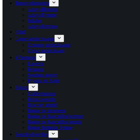
Tenue islamiques
Abaya Homme
Abaya Femme
Jellaba
Abaya kimono
Hijab
Gaine Amincissante
Ceinture amincissante
Corset amincissant
Vêtements
Lingerie
Peignoir
Soutiens gorge
Pyjama en Satin
Bijoux
Collier femme
Bijoux couple
Bracelet amitié
Bague de promesse
Bague de fiançailles homme
Bague de fiançailles femme
Bague fantaisie femme
Boucle d’oreilles