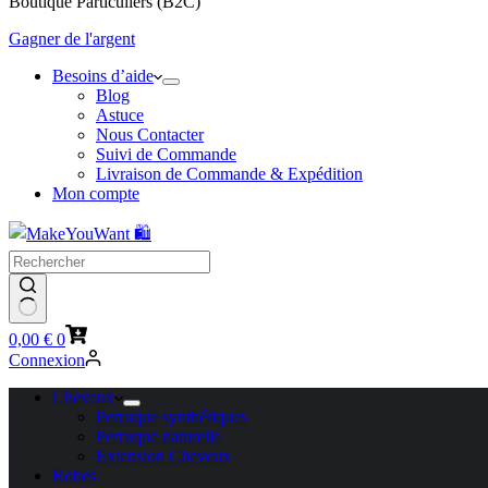
Boutique Particuliers (B2C)
Gagner de l'argent
Besoins d’aide
Blog
Astuce
Nous Contacter
Suivi de Commande
Livraison de Commande & Expédition
Mon compte
Panier
0,00
€
0
d’achat
Connexion
Cheveux
Perruque synthétiques
Perruque naturelle
Extension Cheveux
Robes