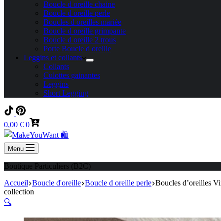
Boucle d oreille chaine
Boucle d oreille perle
Boucles d oreilles mariée
Boucle d oreille grimpante
Boucle d oreille 2 trous
Porte Boucle d oreille
Leggins et collants
Collants
Culottes gainantes
Leggins
Short Legging
Panier
0,00
€
0
d’achat
Menu
Boutique Particuliers (B2C)
Accueil
Boucle d'oreille
Boucle d oreille perle
Boucles d’oreilles V
collection
🔍