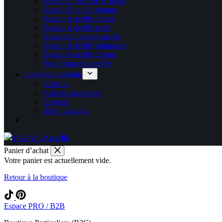
Présentoir Boucle d oreille
Boucle d’oreille femme
Boucle d oreille chaine
Boucle d oreille perle
Boucles d oreilles mariée
Boucle d oreille grimpante
Boucle d oreille 2 trous
Porte Boucle d oreille
Leggins et collants
Collants
Culottes gainantes
Leggins
Short Legging
Panier d’achat
Votre panier est actuellement vide.
Retour à la boutique
Espace PRO / B2B