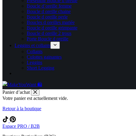
Présentoir Boucle d oreille
Boucle d’oreille femme
Boucle d oreille chaine
Boucle d oreille perle
Boucles d oreilles mariée
Boucle d oreille grimpante
Boucle d oreille 2 trous
Porte Boucle d oreille
Leggins et collants
Collants
Culottes gainantes
Leggins
Short Legging
Panier d’achat
Votre panier est actuellement vide.
Retour à la boutique
Espace PRO / B2B