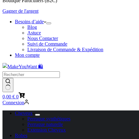
Boutique Particuliers (B2C)
Gagner de l'argent
Besoins d’aide
Blog
Astuce
Nous Contacter
Suivi de Commande
Livraison de Commande & Expédition
Mon compte
Panier
0,00
€
0
d’achat
Connexion
Cheveux
Perruque synthétiques
Perruque naturelle
Extension Cheveux
Robes