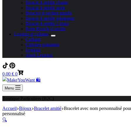
Boucle d oreille chaine
Boucle d oreille perle
Boucles d oreilles mariée
Boucle d oreille grimpante
Boucle d oreille 2 trous
Porte Boucle d oreille
Leggins et collants
Collants
Culottes gainantes
Leggins
Short Legging
Panier
0,00
€
0
d’achat
Menu
Boutique Particuliers (B2C)
Accueil
Bijoux
Bracelet amitié
Bracelet avec nom personnalisé pour 
personnalisé
🔍