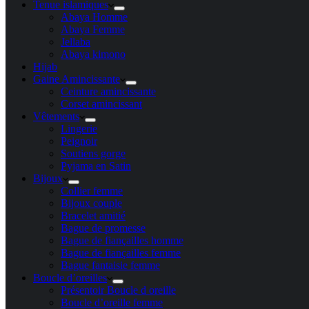
Tenue islamiques
Abaya Homme
Abaya Femme
Jellaba
Abaya kimono
Hijab
Gaine Amincissante
Ceinture amincissante
Corset amincissant
Vêtements
Lingerie
Peignoir
Soutiens gorge
Pyjama en Satin
Bijoux
Collier femme
Bijoux couple
Bracelet amitié
Bague de promesse
Bague de fiançailles homme
Bague de fiançailles femme
Bague fantaisie femme
Boucle d’oreilles
Présentoir Boucle d oreille
Boucle d’oreille femme