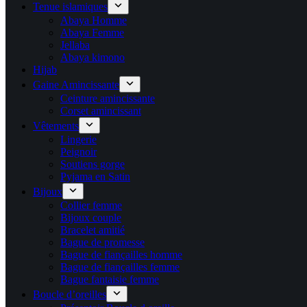
Tenue islamiques
Abaya Homme
Abaya Femme
Jellaba
Abaya kimono
Hijab
Gaine Amincissante
Ceinture amincissante
Corset amincissant
Vêtements
Lingerie
Peignoir
Soutiens gorge
Pyjama en Satin
Bijoux
Collier femme
Bijoux couple
Bracelet amitié
Bague de promesse
Bague de fiançailles homme
Bague de fiançailles femme
Bague fantaisie femme
Boucle d’oreilles