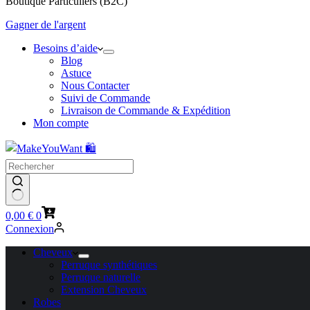
Boutique Particuliers (B2C)
Gagner de l'argent
Besoins d’aide
Blog
Astuce
Nous Contacter
Suivi de Commande
Livraison de Commande & Expédition
Mon compte
Panier
0,00
€
0
d’achat
Connexion
Cheveux
Perruque synthétiques
Perruque naturelle
Extension Cheveux
Robes