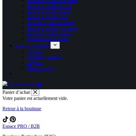
Présentoir Boucle d oreille
Boucle d’oreille femme
Boucle d oreille chaine
Boucle d oreille perle
Boucles d oreilles mariée
Boucle d oreille grimpante
Boucle d oreille 2 trous
Porte Boucle d oreille
Leggins et collants
Collants
Culottes gainantes
Leggins
Short Legging
Panier d’achat
Votre panier est actuellement vide.
Retour à la boutique
Espace PRO / B2B