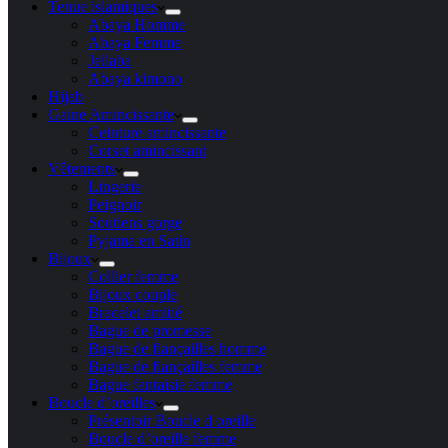
Tenue islamiques
Abaya Homme
Abaya Femme
Jellaba
Abaya kimono
Hijab
Gaine Amincissante
Ceinture amincissante
Corset amincissant
Vêtements
Lingerie
Peignoir
Soutiens gorge
Pyjama en Satin
Bijoux
Collier femme
Bijoux couple
Bracelet amitié
Bague de promesse
Bague de fiançailles homme
Bague de fiançailles femme
Bague fantaisie femme
Boucle d’oreilles
Présentoir Boucle d oreille
Boucle d’oreille femme