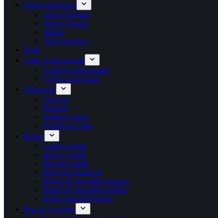
Tenue islamiques
Abaya Homme
Abaya Femme
Jellaba
Abaya kimono
Hijab
Gaine Amincissante
Ceinture amincissante
Corset amincissant
Vêtements
Lingerie
Peignoir
Soutiens gorge
Pyjama en Satin
Bijoux
Collier femme
Bijoux couple
Bracelet amitié
Bague de promesse
Bague de fiançailles homme
Bague de fiançailles femme
Bague fantaisie femme
Boucle d’oreilles