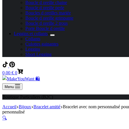
Boucle d oreille chaine
Boucle d oreille perle
Boucles d oreilles mariée
Boucle d oreille grimpante
Boucle d oreille 2 trous
Porte Boucle d oreille
Leggins et collants
Collants
Culottes gainantes
Leggins
Short Legging
Panier
0,00
€
0
d’achat
Menu
Boutique Particuliers (B2C)
Accueil
Bijoux
Bracelet amitié
Bracelet avec nom personnalisé pour 
personnalisé
🔍