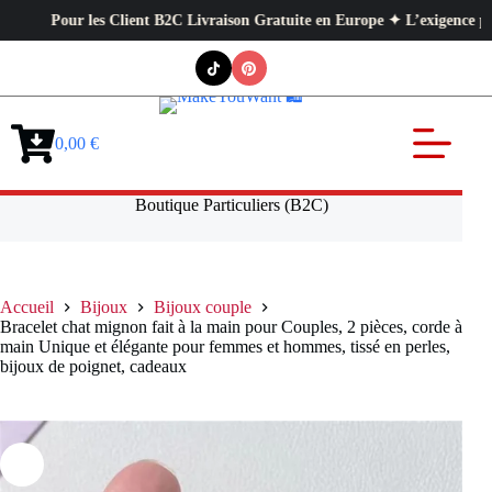
Pour les Client B2C Livraison Gratuite en Europe ✦ L’exigence professionn
Passer
au
contenu
0,00
€
Panier
d’achat
Boutique Particuliers (B2C)
Accueil
Bijoux
Bijoux couple
Bracelet chat mignon fait à la main pour Couples, 2 pièces, corde à
main Unique et élégante pour femmes et hommes, tissé en perles,
bijoux de poignet, cadeaux