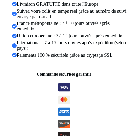
main
Livraison GRATUITE dans toute l'Europe
Unique
et
Suivez votre colis en temps réel grâce au numéro de suivi
élégante
envoyé par e-mail.
pour
France métropolitaine : 7 à 10 jours ouvrés après
femmes
expédition
et
Union européenne : 7 à 12 jours ouvrés après expédition
hommes,
tissé
International : 7 à 15 jours ouvrés après expédition (selon
en
pays )
perles,
Paiements 100 % sécurisés grâce au cryptage SSL
bijoux
de
poignet,
cadeaux
Commande sécurisée garantie