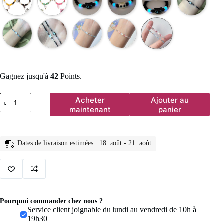
Gagnez jusqu'à
42
Points.
quantité
Acheter
Ajouter au
de
maintenant
panier
Bracelet
chat
mignon
fait
Dates de livraison estimées : 18. août - 21. août
à
la
main
pour
Couples,
2
pièces,
Pourquoi commander chez nous ?
corde
Service client joignable du lundi au vendredi de 10h à
à
19h30