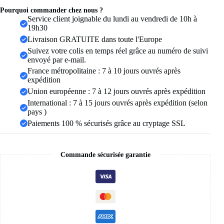
koï,
Pourquoi commander chez nous ?
lotus
Service client joignable du lundi au vendredi de 10h à
et
19h30
bois
Livraison GRATUITE dans toute l'Europe
de
pêche,
Suivez votre colis en temps réel grâce au numéro de suivi
bijou
envoyé par e-mail.
de
France métropolitaine : 7 à 10 jours ouvrés après
mode
expédition
pour
Union européenne : 7 à 12 jours ouvrés après expédition
femmes,
hommes,
International : 7 à 15 jours ouvrés après expédition (selon
couples,
pays )
cadeau
Paiements 100 % sécurisés grâce au cryptage SSL
d'amitié,
accessoire
Commande sécurisée garantie