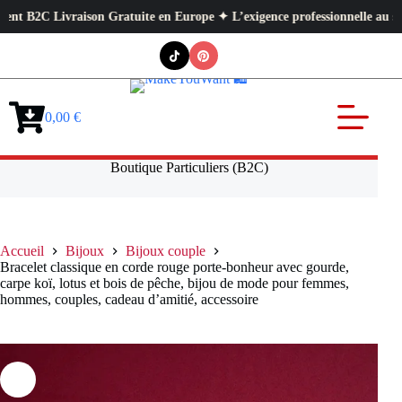
C Livraison Gratuite en Europe ✦ L’exigence professionnelle au service de
Passer
au
contenu
0,00
€
Panier
d’achat
Boutique Particuliers (B2C)
Accueil
Bijoux
Bijoux couple
Bracelet classique en corde rouge porte-bonheur avec gourde,
carpe koï, lotus et bois de pêche, bijou de mode pour femmes,
hommes, couples, cadeau d’amitié, accessoire