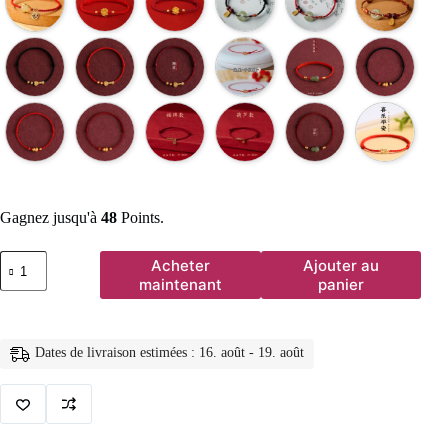
Gagnez jusqu'à
48
Points.
quantité
Acheter
Ajouter au
de
maintenant
panier
Bracelet
classique
en
corde
Dates de livraison estimées : 16. août - 19. août
rouge
porte-
bonheur
avec
gourde,
carpe