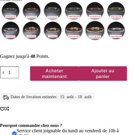
Gagnez jusqu'à
48
Points.
quantité
Acheter
Ajouter au
de
maintenant
panier
Bracelet
de
Tennis
en
Dates de livraison estimées : 15. août - 18. août
cristal
de
luxe
pour
hommes,
Hip
Pourquoi commander chez nous ?
Hop,
Service client joignable du lundi au vendredi de 10h à