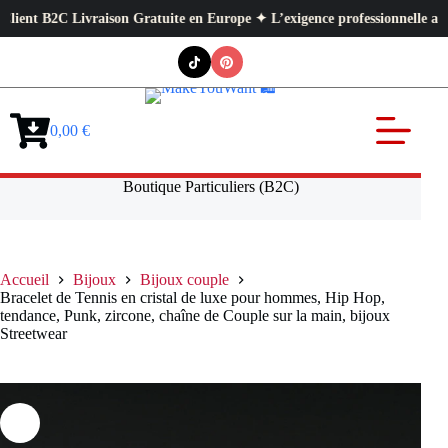
 B2C Livraison Gratuite en Europe ✦ L’exigence professionnelle au service
Passer
au
contenu
0,00
€
Panier
d’achat
Boutique Particuliers (B2C)
Accueil
Bijoux
Bijoux couple
Bracelet de Tennis en cristal de luxe pour hommes, Hip Hop,
tendance, Punk, zircone, chaîne de Couple sur la main, bijoux
Streetwear