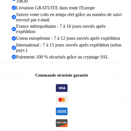
tendance,
19h30
Punk,
Livraison GRATUITE dans toute l'Europe
zircone,
Suivez votre colis en temps réel grâce au numéro de suivi
chaîne
envoyé par e-mail.
de
Couple
France métropolitaine : 7 à 10 jours ouvrés après
sur
expédition
la
Union européenne : 7 à 12 jours ouvrés après expédition
main,
International : 7 à 15 jours ouvrés après expédition (selon
bijoux
Streetwear
pays )
Paiements 100 % sécurisés grâce au cryptage SSL
Commande sécurisée garantie