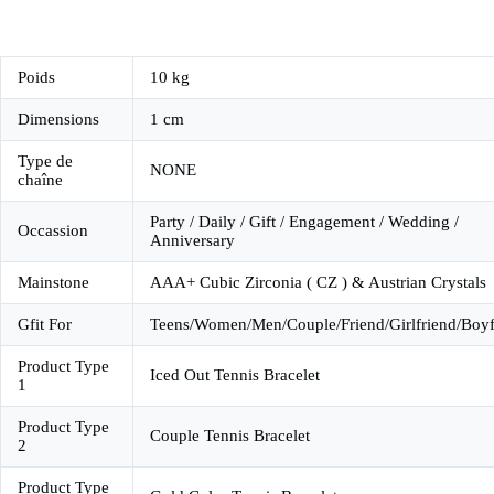
Poids
10 kg
Dimensions
1 cm
Type de
NONE
chaîne
Party / Daily / Gift / Engagement / Wedding /
Occassion
Anniversary
Mainstone
AAA+ Cubic Zirconia ( CZ ) & Austrian Crystals
Gfit For
Teens/Women/Men/Couple/Friend/Girlfriend/Boyf
Product Type
Iced Out Tennis Bracelet
1
Product Type
Couple Tennis Bracelet
2
Product Type