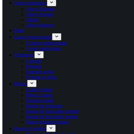
Tenue islamiques
Abaya Homme
Abaya Femme
Jellaba
Abaya kimono
Hijab
Gaine Amincissante
Ceinture amincissante
Corset amincissant
Vêtements
Lingerie
Peignoir
Soutiens gorge
Pyjama en Satin
Bijoux
Collier femme
Bijoux couple
Bracelet amitié
Bague de promesse
Bague de fiançailles homme
Bague de fiançailles femme
Bague fantaisie femme
Boucle d’oreilles