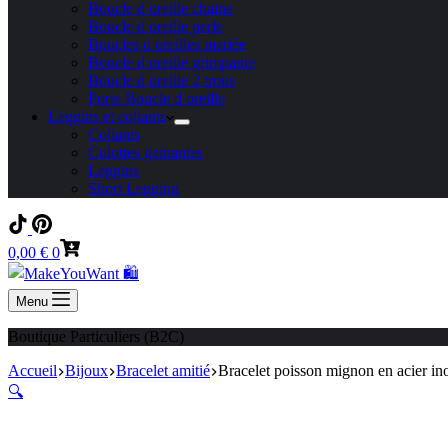
Boucle d oreille chaine
Boucle d oreille perle
Boucles d oreilles mariée
Boucle d oreille grimpante
Boucle d oreille 2 trous
Porte Boucle d oreille
Leggins et collants
Collants
Culottes gainantes
Leggins
Short Legging
Panier
0,00
€
0
d’achat
Menu
Boutique Particuliers (B2C)
Accueil
Bijoux
Bracelet amitié
Bracelet poisson mignon en acier ino
🔍