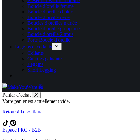
Présentoir Boucle d oreille
Boucle d’oreille femme
Boucle d oreille chaine
Boucle d oreille perle
Boucles d oreilles mariée
Boucle d oreille grimpante
Boucle d oreille 2 trous
Porte Boucle d oreille
Leggins et collants
Collants
Culottes gainantes
Leggins
Short Legging
Panier d’achat
Votre panier est actuellement vide.
Retour à la boutique
Espace PRO / B2B