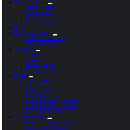
Tenue islamiques
Abaya Homme
Abaya Femme
Jellaba
Abaya kimono
Hijab
Gaine Amincissante
Ceinture amincissante
Corset amincissant
Vêtements
Lingerie
Peignoir
Soutiens gorge
Pyjama en Satin
Bijoux
Collier femme
Bijoux couple
Bracelet amitié
Bague de promesse
Bague de fiançailles homme
Bague de fiançailles femme
Bague fantaisie femme
Boucle d’oreilles
Présentoir Boucle d oreille
Boucle d’oreille femme