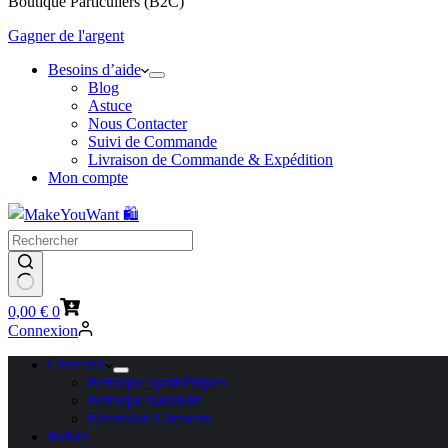
Boutique Particuliers (B2C)
Gagner de l'argent
Besoins d’aide
Blog
Astuce
Nous Contacter
Suivi de Commande
Livraison de Commande & Expédition
Mon compte
Panier
0,00
€
0
d’achat
Connexion
Cheveux
Perruque synthétiques
Perruque naturelle
Extension Cheveux
Robes