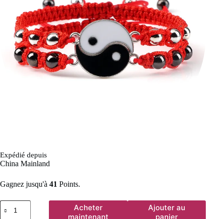
Expédié depuis
China Mainland
Gagnez jusqu'à
41
Points.
quantité
Acheter
Ajouter au
de
maintenant
panier