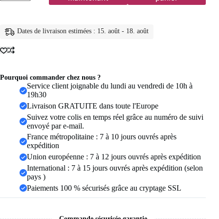
Bracelet
tressé
Dragon
Tai
Dates de livraison estimées : 15. août - 18. août
Chi
Gossip
pour
femmes
et
hommes,
Pourquoi commander chez nous ?
meilleurs
Service client joignable du lundi au vendredi de 10h à
amis,
19h30
réglable,
Livraison GRATUITE dans toute l'Europe
Yin
Suivez votre colis en temps réel grâce au numéro de suivi
Yang,
envoyé par e-mail.
bijoux
de
France métropolitaine : 7 à 10 jours ouvrés après
Couple
expédition
à
Union européenne : 7 à 12 jours ouvrés après expédition
la
International : 7 à 15 jours ouvrés après expédition (selon
mode,
2
pays )
pièces/ensemble
Paiements 100 % sécurisés grâce au cryptage SSL
Commande sécurisée garantie