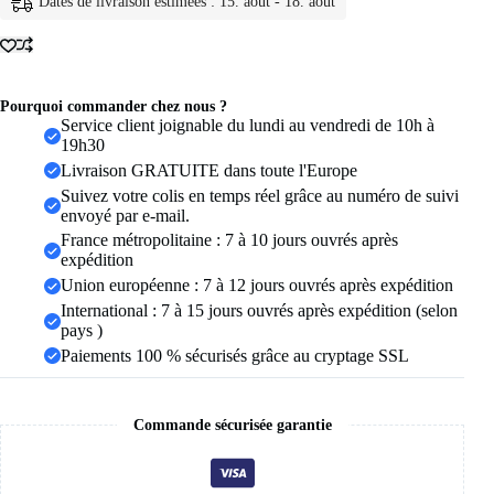
Dates de livraison estimées : 15. août - 18. août
à
15
bijoux
de
mode
occidentale
Pourquoi commander chez nous ?
bagues
Service client joignable du lundi au vendredi de 10h à
de
19h30
mariage
Livraison GRATUITE dans toute l'Europe
pour
Suivez votre colis en temps réel grâce au numéro de suivi
hommes
envoyé par e-mail.
et
femmes
France métropolitaine : 7 à 10 jours ouvrés après
titane
expédition
Alliance
Union européenne : 7 à 12 jours ouvrés après expédition
amoureux
International : 7 à 15 jours ouvrés après expédition (selon
Couples
bague
pays )
Paiements 100 % sécurisés grâce au cryptage SSL
Commande sécurisée garantie