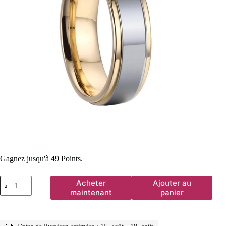
Gagnez jusqu'à
49
Points.
quantité
Acheter
Ajouter au
de
maintenant
panier
Classique
USA
taille
5