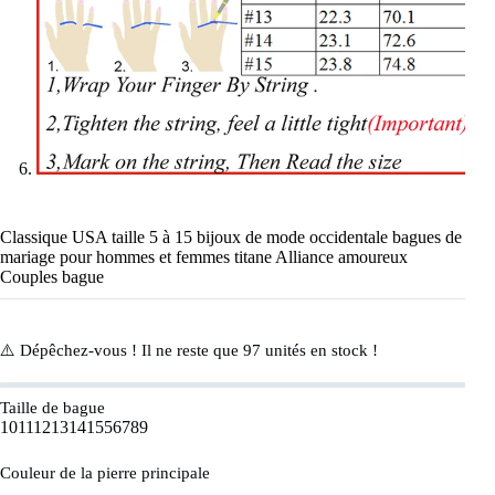
Classique USA taille 5 à 15 bijoux de mode occidentale bagues de
mariage pour hommes et femmes titane Alliance amoureux
Couples bague
⚠️ Dépêchez-vous ! Il ne reste que
97
unités en stock !
Taille de bague
10
11
12
13
14
15
5
6
7
8
9
Couleur de la pierre principale