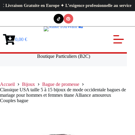
on Gratuite en Europe ✦ L’exigence professionnelle au service de votre qu
Passer
au
contenu
0,00
€
Panier
d’achat
Boutique Particuliers (B2C)
Accueil
Bijoux
Bague de promesse
Classique USA taille 5 à 15 bijoux de mode occidentale bagues de
mariage pour hommes et femmes titane Alliance amoureux
Couples bague