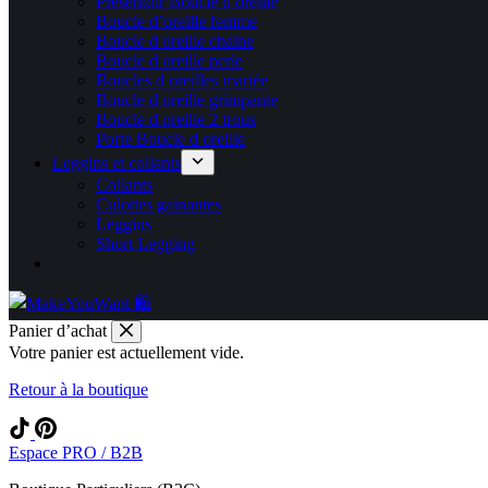
Présentoir Boucle d oreille
Boucle d’oreille femme
Boucle d oreille chaine
Boucle d oreille perle
Boucles d oreilles mariée
Boucle d oreille grimpante
Boucle d oreille 2 trous
Porte Boucle d oreille
Leggins et collants
Collants
Culottes gainantes
Leggins
Short Legging
Panier d’achat
Votre panier est actuellement vide.
Retour à la boutique
Espace PRO / B2B