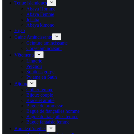
Tenue islamiques
Abaya Homme
Abaya Femme
Jellaba
Abaya kimono
Hijab
Gaine Amincissante
Ceinture amincissante
Corset amincissant
Vêtements
Lingerie
Peignoir
Soutiens gorge
Pyjama en Satin
Bijoux
Collier femme
Bijoux couple
Bracelet amitié
Bague de promesse
Bague de fiançailles homme
Bague de fiançailles femme
Bague fantaisie femme
Boucle d’oreilles