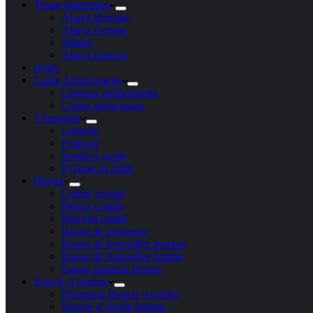
Tenue islamiques
Abaya Homme
Abaya Femme
Jellaba
Abaya kimono
Hijab
Gaine Amincissante
Ceinture amincissante
Corset amincissant
Vêtements
Lingerie
Peignoir
Soutiens gorge
Pyjama en Satin
Bijoux
Collier femme
Bijoux couple
Bracelet amitié
Bague de promesse
Bague de fiançailles homme
Bague de fiançailles femme
Bague fantaisie femme
Boucle d’oreilles
Présentoir Boucle d oreille
Boucle d’oreille femme