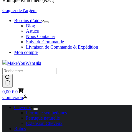
Boutique Particuliers (B2C)
Gagner de l'argent
Besoins d’aide
Blog
Astuce
Nous Contacter
Suivi de Commande
Livraison de Commande & Expédition
Mon compte
Panier
0,00
€
0
d’achat
Connexion
Cheveux
Perruque synthétiques
Perruque naturelle
Extension Cheveux
Robes