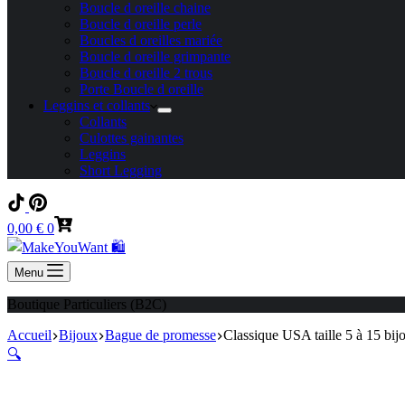
Boucle d oreille chaine
Boucle d oreille perle
Boucles d oreilles mariée
Boucle d oreille grimpante
Boucle d oreille 2 trous
Porte Boucle d oreille
Leggins et collants
Collants
Culottes gainantes
Leggins
Short Legging
Panier
0,00
€
0
d’achat
Menu
Boutique Particuliers (B2C)
Accueil
Bijoux
Bague de promesse
Classique USA taille 5 à 15 bi
🔍