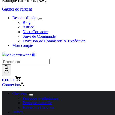
Boutique Particuliers (B2C)
Gagner de l'argent
Besoins d’aide
Blog
Astuce
Nous Contacter
Suivi de Commande
Livraison de Commande & Expédition
Mon compte
Panier
0,00
€
0
d’achat
Connexion
Cheveux
Perruque synthétiques
Perruque naturelle
Extension Cheveux
Robes