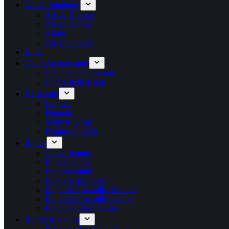
Tenue islamiques
Abaya Homme
Abaya Femme
Jellaba
Abaya kimono
Hijab
Gaine Amincissante
Ceinture amincissante
Corset amincissant
Vêtements
Lingerie
Peignoir
Soutiens gorge
Pyjama en Satin
Bijoux
Collier femme
Bijoux couple
Bracelet amitié
Bague de promesse
Bague de fiançailles homme
Bague de fiançailles femme
Bague fantaisie femme
Boucle d’oreilles