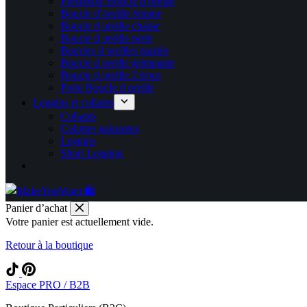
Présentoir Boucle d oreille
Boucle d’oreille femme
Boucle d oreille chaine
Boucle d oreille perle
Boucles d oreilles mariée
Boucle d oreille grimpante
Boucle d oreille 2 trous
Porte Boucle d oreille
Leggins et collants
Collants
Culottes gainantes
Leggins
Short Legging
Panier d’achat
Votre panier est actuellement vide.
Retour à la boutique
Espace PRO / B2B