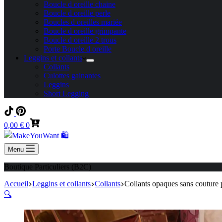
Boucle d oreille chaine
Boucle d oreille perle
Boucles d oreilles mariée
Boucle d oreille grimpante
Boucle d oreille 2 trous
Porte Boucle d oreille
Leggins et collants
Collants
Culottes gainantes
Leggins
Short Legging
Panier
0,00
€
0
d’achat
Menu
Boutique Particuliers (B2C)
Accueil
Leggins et collants
Collants
Collants opaques sans couture 
🔍