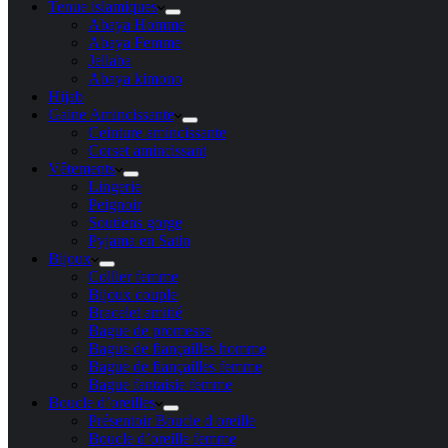
Tenue islamiques
Abaya Homme
Abaya Femme
Jellaba
Abaya kimono
Hijab
Gaine Amincissante
Ceinture amincissante
Corset amincissant
Vêtements
Lingerie
Peignoir
Soutiens gorge
Pyjama en Satin
Bijoux
Collier femme
Bijoux couple
Bracelet amitié
Bague de promesse
Bague de fiançailles homme
Bague de fiançailles femme
Bague fantaisie femme
Boucle d’oreilles
Présentoir Boucle d oreille
Boucle d’oreille femme