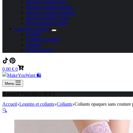
Boucle d oreille perle
Boucles d oreilles mariée
Boucle d oreille grimpante
Boucle d oreille 2 trous
Porte Boucle d oreille
Leggins et collants
Collants
Culottes gainantes
Leggins
Short Legging
Panier
0,00
€
0
d’achat
Menu
Boutique Particuliers (B2C)
Accueil
Leggins et collants
Collants
Collants opaques sans couture 
🔍