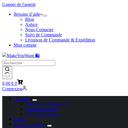
Gagner de l'argent
Besoins d’aide
Blog
Astuce
Nous Contacter
Suivi de Commande
Livraison de Commande & Expédition
Mon compte
Panier
0,00
€
0
d’achat
Connexion
Cheveux
Perruque synthétiques
Perruque naturelle
Extension Cheveux
Robes
Tenue islamiques