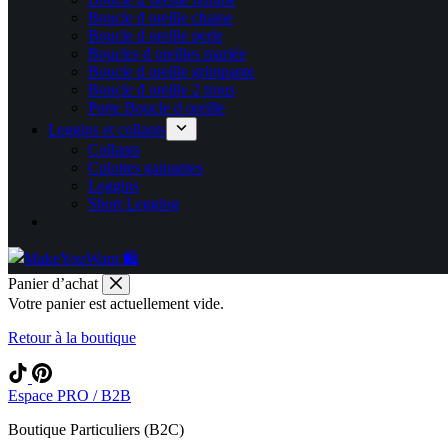
Boucle d oreille chaine
Boucle d oreille perle
Boucles d oreilles mariée
Boucle d oreille grimpante
Boucle d oreille 2 trous
Porte Boucle d oreille
Leggins et collants
Collants
Culottes gainantes
Leggins
Short Legging
Panier d’achat
Votre panier est actuellement vide.
Retour à la boutique
Espace PRO / B2B
Boutique Particuliers (B2C)