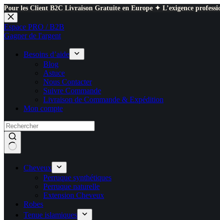
Pour les Client B2C Livraison Gratuite en Europe ✦ L’exigence professio
Passer
au
Espace PRO / B2B
contenu
Gagner de l'argent
Besoins d’aide
Blog
Astuce
Nous Contacter
Suivre Commande
Livraison de Commande & Expédition
Mon compte
Cheveux
Perruque synthétiques
Perruque naturelle
Extension Cheveux
Robes
Tenue islamiques