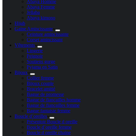
Abaya Homme
Abaya Femme
Jellaba
Abaya kimono
Hijab
Gaine Amincissante
Ceinture amincissante
Corset amincissant
Vêtements
Lingerie
Peignoir
Soutiens gorge
Pyjama en Satin
Bijoux
Collier femme
Bijoux couple
Bracelet amitié
Bague de promesse
Bague de fiançailles homme
Bague de fiançailles femme
Bague fantaisie femme
Boucle d’oreilles
Présentoir Boucle d oreille
Boucle d’oreille femme
Boucle d oreille chaine