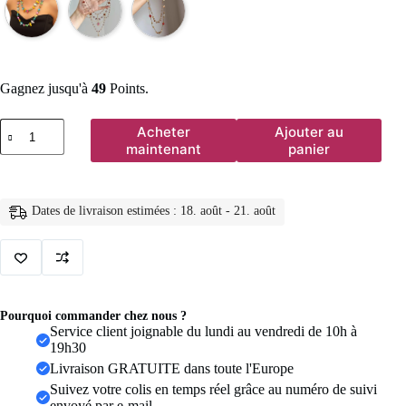
Gagnez jusqu'à
49
Points.
quantité
Acheter
Ajouter au
de
maintenant
panier
Collier
bohème
Vintage
en
Dates de livraison estimées : 18. août - 21. août
pierre
naturelle
irrégulière
pour
femmes,
perles
de
Pourquoi commander chez nous ?
cristal
Service client joignable du lundi au vendredi de 10h à
faites
19h30
à
Livraison GRATUITE dans toute l'Europe
la
main,
Suivez votre colis en temps réel grâce au numéro de suivi
Double
envoyé par e-mail.