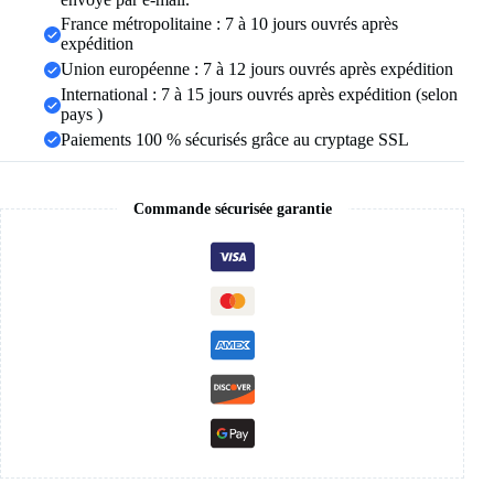
couche,
France métropolitaine : 7 à 10 jours ouvrés après
longue
expédition
chaîne
Union européenne : 7 à 12 jours ouvrés après expédition
de
pull,
International : 7 à 15 jours ouvrés après expédition (selon
bijoux
pays )
cadeau
Paiements 100 % sécurisés grâce au cryptage SSL
Commande sécurisée garantie