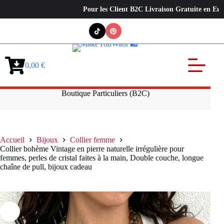
Pour les Client B2C Livraison Gratuite en Europe ✦ L’
Passer
au
contenu
0,00
€
Panier
d’achat
Boutique Particuliers (B2C)
Accueil
Bijoux
Collier femme
Collier bohème Vintage en pierre naturelle irrégulière pour
femmes, perles de cristal faites à la main, Double couche, longue
chaîne de pull, bijoux cadeau