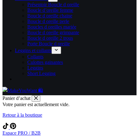
Présentoir Boucle d oreille
Boucle d’oreille femme
Boucle d oreille chaine
Boucle d oreille perle
Boucles d oreilles mariée
Boucle d oreille grimpante
Boucle d oreille 2 trous
Porte Boucle d oreille
Leggins et collants
Collants
Culottes gainantes
Leggins
Short Legging
Panier d’achat
Votre panier est actuellement vide.
Retour à la boutique
Espace PRO / B2B