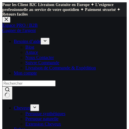
Pour les Client B2C Livraison Gratuite en Europe ✦ L’exigence
professionnelle au service de votre quotidien ✦ Paiement sécurisé ✦
Retours faciles
Passer
au
Espace PRO / B2B
contenu
Gagner de l'argent
Besoins d’aide
Blog
Astuce
Nous Contacter
Suivre Commande
Livraison de Commande & Expédition
Mon compte
Cheveux
Perruque synthétiques
Perruque naturelle
Extension Cheveux