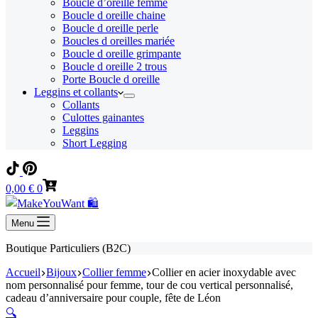
Boucle d’oreille femme
Boucle d oreille chaine
Boucle d oreille perle
Boucles d oreilles mariée
Boucle d oreille grimpante
Boucle d oreille 2 trous
Porte Boucle d oreille
Leggins et collants
Collants
Culottes gainantes
Leggins
Short Legging
Panier
0,00
€
0
d’achat
Menu
Boutique Particuliers (B2C)
Accueil
Bijoux
Collier femme
Collier en acier inoxydable avec
nom personnalisé pour femme, tour de cou vertical personnalisé,
cadeau d’anniversaire pour couple, fête de Léon
🔍