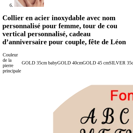
Collier en acier inoxydable avec nom
personnalisé pour femme, tour de cou
vertical personnalisé, cadeau
d’anniversaire pour couple, fête de Léon
Couleur
de la
GOLD 35cm baby
GOLD 40cm
GOLD 45 cm
SILVER 35
pierre
principale