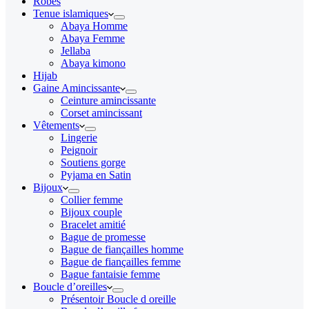
Robes
Tenue islamiques
Abaya Homme
Abaya Femme
Jellaba
Abaya kimono
Hijab
Gaine Amincissante
Ceinture amincissante
Corset amincissant
Vêtements
Lingerie
Peignoir
Soutiens gorge
Pyjama en Satin
Bijoux
Collier femme
Bijoux couple
Bracelet amitié
Bague de promesse
Bague de fiançailles homme
Bague de fiançailles femme
Bague fantaisie femme
Boucle d’oreilles
Présentoir Boucle d oreille