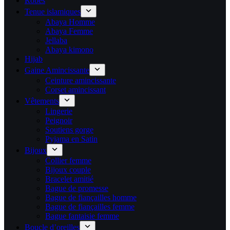
Robes
Tenue islamiques
Abaya Homme
Abaya Femme
Jellaba
Abaya kimono
Hijab
Gaine Amincissante
Ceinture amincissante
Corset amincissant
Vêtements
Lingerie
Peignoir
Soutiens gorge
Pyjama en Satin
Bijoux
Collier femme
Bijoux couple
Bracelet amitié
Bague de promesse
Bague de fiançailles homme
Bague de fiançailles femme
Bague fantaisie femme
Boucle d’oreilles