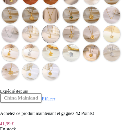
Expédié depuis
China Mainland
Effacer
Achetez ce produit maintenant et gagnez
42
Points!
41,99
€
En stock