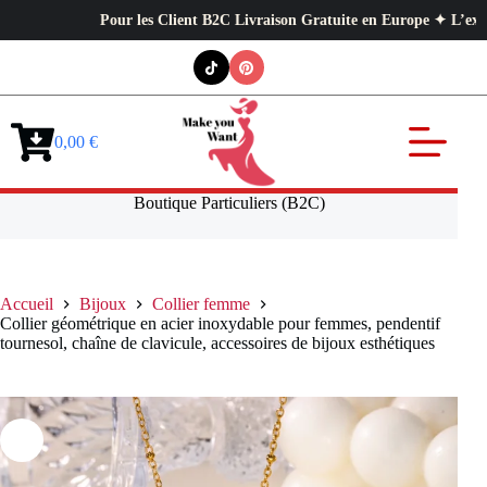
Pour les Client B2C Livraison Gratuite en Europe ✦ L’exigence pro
Passer
au
contenu
0,00
€
Panier
d’achat
Boutique Particuliers (B2C)
Accueil
Bijoux
Collier femme
Collier géométrique en acier inoxydable pour femmes, pendentif
tournesol, chaîne de clavicule, accessoires de bijoux esthétiques