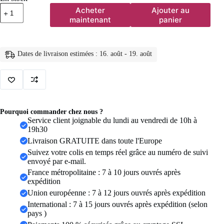
quantité
Acheter
Ajouter au
de
maintenant
panier
Collier
géométrique
en
acier
Dates de livraison estimées : 16. août - 19. août
inoxydable
pour
femmes,
pendentif
tournesol,
chaîne
de
Pourquoi commander chez nous ?
clavicule,
Service client joignable du lundi au vendredi de 10h à
accessoires
19h30
de
Livraison GRATUITE dans toute l'Europe
bijoux
esthétiques
Suivez votre colis en temps réel grâce au numéro de suivi
envoyé par e-mail.
France métropolitaine : 7 à 10 jours ouvrés après
expédition
Union européenne : 7 à 12 jours ouvrés après expédition
International : 7 à 15 jours ouvrés après expédition (selon
pays )