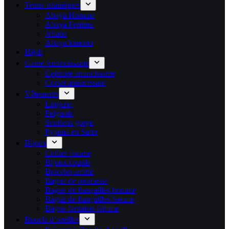
Tenue islamiques
Abaya Homme
Abaya Femme
Jellaba
Abaya kimono
Hijab
Gaine Amincissante
Ceinture amincissante
Corset amincissant
Vêtements
Lingerie
Peignoir
Soutiens gorge
Pyjama en Satin
Bijoux
Collier femme
Bijoux couple
Bracelet amitié
Bague de promesse
Bague de fiançailles homme
Bague de fiançailles femme
Bague fantaisie femme
Boucle d’oreilles