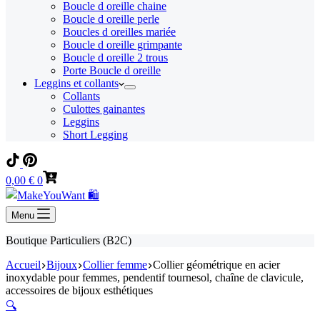
Boucle d oreille chaine
Boucle d oreille perle
Boucles d oreilles mariée
Boucle d oreille grimpante
Boucle d oreille 2 trous
Porte Boucle d oreille
Leggins et collants
Collants
Culottes gainantes
Leggins
Short Legging
Panier
0,00
€
0
d’achat
Menu
Boutique Particuliers (B2C)
Accueil
Bijoux
Collier femme
Collier géométrique en acier
inoxydable pour femmes, pendentif tournesol, chaîne de clavicule,
accessoires de bijoux esthétiques
🔍