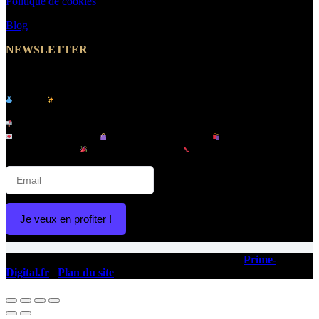
Politique de cookies
Blog
NEWSLETTER
Abonnez-vous et Recevez un Code Promo -10%
Le site
de vêtements pour femme & homme -
MakeYouWant
Inscrivez-vous à notre newsletter et recevez :
Offres exclusives |
Nouveautés tendance |
Lancements en
avant-première |
Promotions privées |
Conseils mode & looks
Je veux en profiter !
Copyright © 2026 - Ce site a été conçu et réalisé par
Prime-
Digital.fr
|
Plan du site