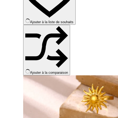
être
choisies
sur
la
Ajouter à la liste de souhaits
page
du
produit
Ajouter à la comparaison