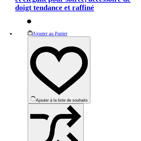
doigt tendance et raffiné
Ce
Ajouter au Panier
produit
a
plusieurs
variations.
Les
options
peuvent
être
choisies
sur
la
Ajouter à la liste de souhaits
page
du
produit