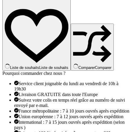
en
acier
inoxydable
pour
femmes,
pendentif
tournesol,
chaîne
de
clavicule,
accessoires
de
bijoux
Liste de souhaits
Liste de souhaits
Comparer
Comparer
esthétiques
Pourquoi commander chez nous ?
Service client joignable du lundi au vendredi de 10h à
19h30
Livraison GRATUITE dans toute l'Europe
Suivez votre colis en temps réel grâce au numéro de suivi
envoyé par e-mail.
France métropolitaine : 7 à 10 jours ouvrés après expédition
Union européenne : 7 à 12 jours ouvrés après expédition
International : 7 à 15 jours ouvrés après expédition (selon
pays )