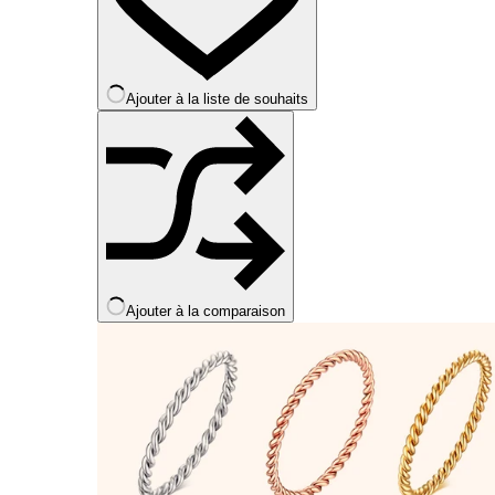
peuvent
être
choisies
sur
la
Ajouter à la liste de souhaits
page
du
produit
Ajouter à la comparaison