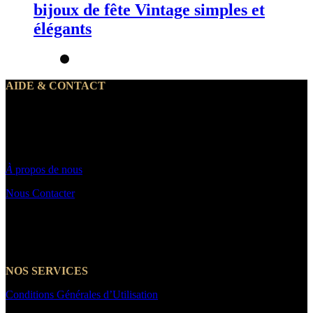
bijoux de fête Vintage simples et
élégants
AIDE & CONTACT
Notre service client traite vos demandes du lundi au vendredi de 10h
à 19h30
Par email : Contact@makeyouwant.fr
À
propos de nous
Nous Contacter
☎️+33 7 66 39 21 14
NOS SERVICES
Conditions Générales d’Utilisation