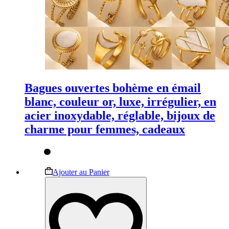
Bagues ouvertes bohème en émail
blanc, couleur or, luxe, irrégulier, en
acier inoxydable, réglable, bijoux de
charme pour femmes, cadeaux
Ce
Ajouter au Panier
produit
a
plusieurs
variations.
Les
options