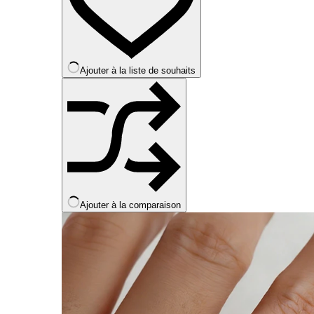
peuvent
être
choisies
sur
la
Ajouter à la liste de souhaits
page
du
produit
Ajouter à la comparaison