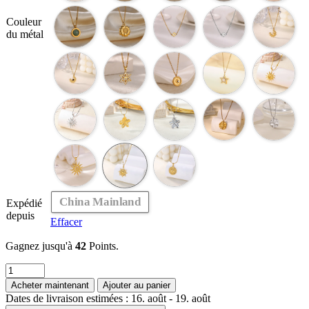
Couleur
du métal
China Mainland
Expédié
depuis
Effacer
Gagnez jusqu'à
42
Points.
quantité
de
Acheter maintenant
Ajouter au panier
Collier
Dates de livraison estimées : 16. août - 19. août
géométrique