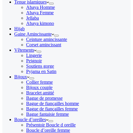
Tenue islamiques
Abaya Homme
Abaya Femme
Jellaba
Abaya kimono
Hijab
Gaine Amincissante
Ceinture amincissante
Corset amincissant
Vêtements
Lingerie
Peignoir
Soutiens gorge
Pyjama en Satin
Bijoux
Collier femme
Bijoux couple
Bracelet amitié
Bague de promesse
Bague de fiançailles homme
Bague de fiançailles femme
Bague fantaisie femme
Boucle d’oreilles
Présentoir Boucle d oreille
Boucle d’oreille femme