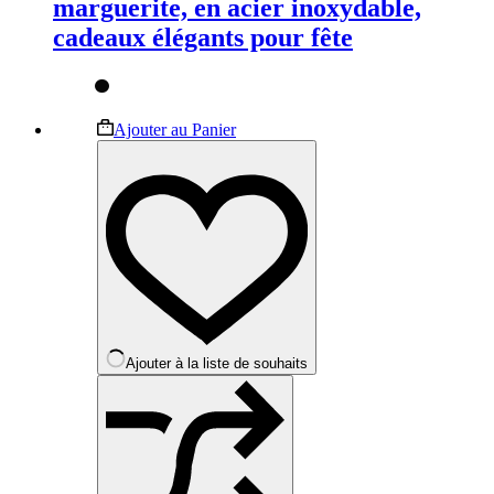
marguerite, en acier inoxydable,
cadeaux élégants pour fête
Ce
Ajouter au Panier
produit
a
plusieurs
variations.
Les
options
peuvent
être
choisies
sur
la
Ajouter à la liste de souhaits
page
du
produit