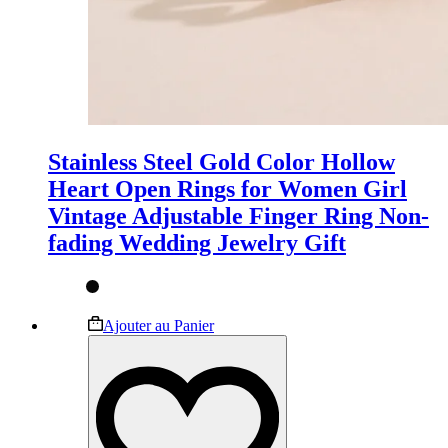
Stainless Steel Gold Color Hollow
Heart Open Rings for Women Girl
Vintage Adjustable Finger Ring Non-
fading Wedding Jewelry Gift
Ce
Ajouter au Panier
produit
a
plusieurs
variations.
Les
options