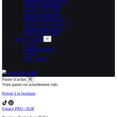
Présentoir Boucle d oreille
Boucle d’oreille femme
Boucle d oreille chaine
Boucle d oreille perle
Boucles d oreilles mariée
Boucle d oreille grimpante
Boucle d oreille 2 trous
Porte Boucle d oreille
Leggins et collants
Collants
Culottes gainantes
Leggins
Short Legging
Panier d’achat
Votre panier est actuellement vide.
Retour à la boutique
Espace PRO / B2B