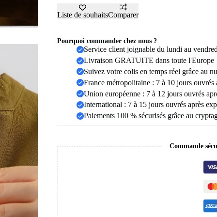
femme,
pendentif
Liste de souhaits
Comparer
lettre
Alpahbet,
nom
Pourquoi commander chez nous ?
initial,
Service client joignable du lundi au vendre
déclaration
Livraison GRATUITE dans toute l'Europe
de
collier,
Suivez votre colis en temps réel grâce au n
cadeau
France métropolitaine : 7 à 10 jours ouvrés
de
Union européenne : 7 à 12 jours ouvrés apr
breloques
International : 7 à 15 jours ouvrés après exp
Paiements 100 % sécurisés grâce au crypt
Commande sécur