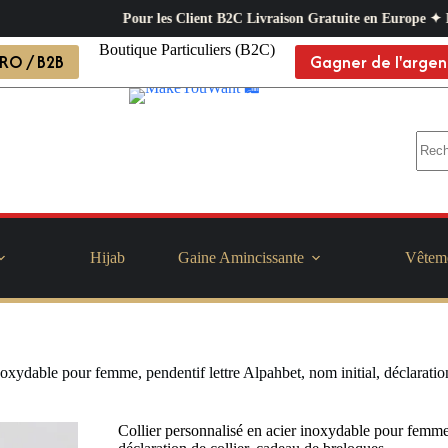
Pour les Client B2C Livraison Gratuite en Europe ✦ L’exigence professionn
Boutique Particuliers (B2C)
RO / B2B
Gagner de l'argen
Hijab
Gaine Amincissante
Vêtem
noxydable pour femme, pendentif lettre Alpahbet, nom initial, déclaratio
Collier personnalisé en acier inoxydable pour femme,