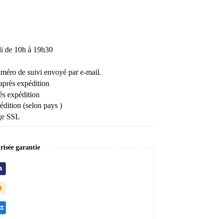
di de 10h à 19h30
uméro de suivi envoyé par e-mail.
 après expédition
ès expédition
édition (selon pays )
age SSL
isée garantie