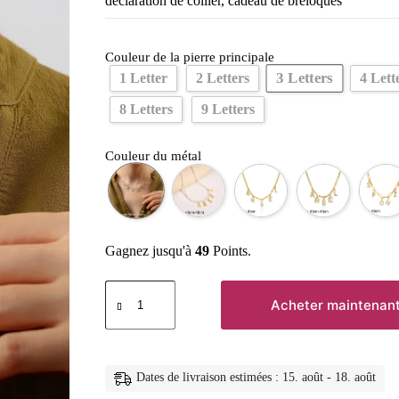
déclaration de collier, cadeau de breloques
Couleur de la pierre principale
3 Letters
1 Letter
2 Letters
4 Lett
8 Letters
9 Letters
Couleur du métal
Gagnez jusqu'à
49
Points.
quantité
de
Acheter maintenan
Collier
personnalisé
en
acier
inoxydable
Dates de livraison estimées : 15. août - 18. août
pour