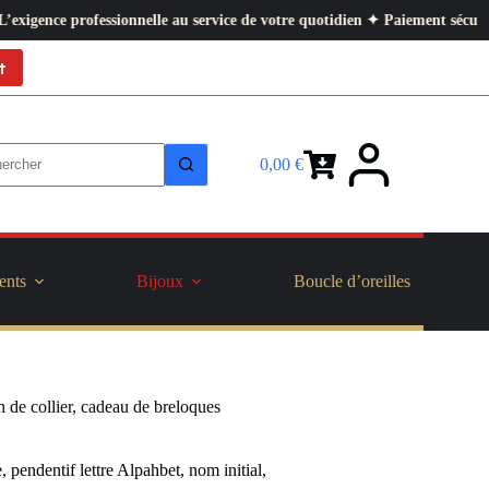
elle au service de votre quotidien ✦ Paiement sécurisé ✦ Retours faciles
t
0,00
€
Panier
d’achat
ents
Bijoux
Boucle d’oreilles
n de collier, cadeau de breloques
 pendentif lettre Alpahbet, nom initial,