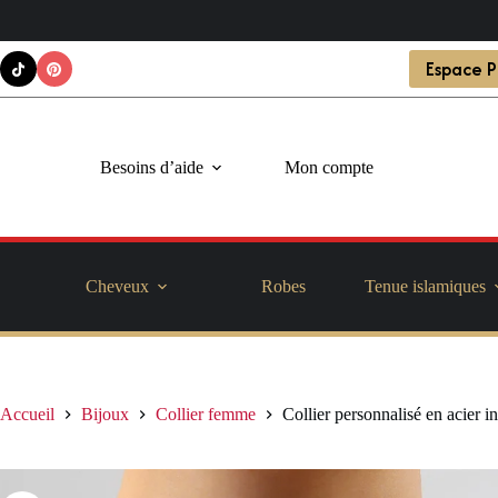
Passer
Espace P
au
contenu
Besoins d’aide
Mon compte
Cheveux
Robes
Tenue islamiques
Accueil
Bijoux
Collier femme
Collier personnalisé en acier i