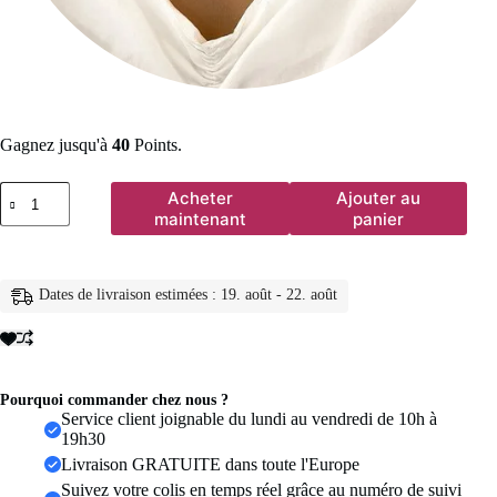
Gagnez jusqu'à
40
Points.
quantité
Acheter
Ajouter au
de
maintenant
panier
Collier
tendance
à
chaîne
Dates de livraison estimées : 19. août - 22. août
serpent
plate
avec
pendentif
disque
à
Pourquoi commander chez nous ?
trois
Service client joignable du lundi au vendredi de 10h à
couches
19h30
pour
Livraison GRATUITE dans toute l'Europe
femme,
Suivez votre colis en temps réel grâce au numéro de suivi
chaîne