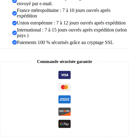
envoyé par e-mail.
de
perles
France métropolitaine : 7 à 10 jours ouvrés après
simple,
expédition
accessoires
Union européenne : 7 à 12 jours ouvrés après expédition
de
International : 7 à 15 jours ouvrés après expédition (selon
bijoux
de
pays )
fête
Paiements 100 % sécurisés grâce au cryptage SSL
Commande sécurisée garantie