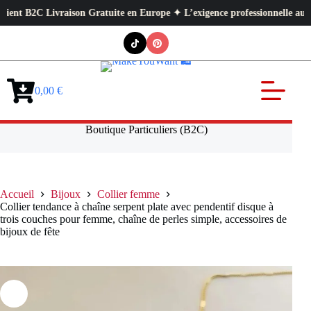
ivraison Gratuite en Europe ✦ L’exigence professionnelle au service de v
Passer
au
contenu
0,00
€
Panier
d’achat
Boutique Particuliers (B2C)
Accueil
Bijoux
Collier femme
Collier tendance à chaîne serpent plate avec pendentif disque à
trois couches pour femme, chaîne de perles simple, accessoires de
bijoux de fête