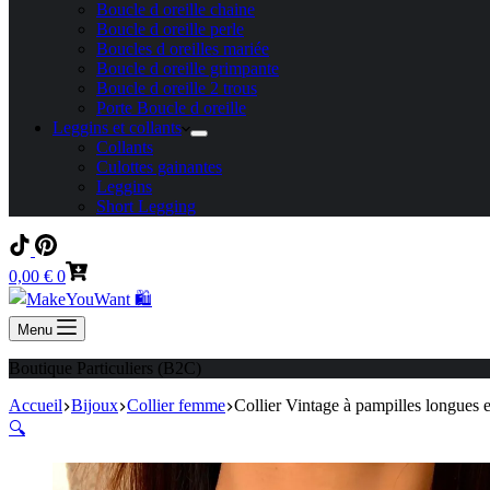
Boucle d oreille chaine
Boucle d oreille perle
Boucles d oreilles mariée
Boucle d oreille grimpante
Boucle d oreille 2 trous
Porte Boucle d oreille
Leggins et collants
Collants
Culottes gainantes
Leggins
Short Legging
Panier
0,00
€
0
d’achat
Menu
Boutique Particuliers (B2C)
Accueil
Bijoux
Collier femme
Collier Vintage à pampilles longues e
🔍