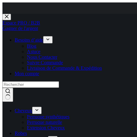
Pour les Clie
Passer
au
Espace PRO / B2B
contenu
Gagner de l'argent
Besoins d’aide
Blog
Astuce
Nous Contacter
Suivre Commande
Livraison de Commande & Expédition
Mon compte
Cheveux
Perruque synthétiques
Perruque naturelle
Extension Cheveux
Robes