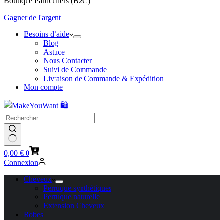
Boutique Particuliers (B2C)
Gagner de l'argent
Besoins d’aide
Blog
Astuce
Nous Contacter
Suivi de Commande
Livraison de Commande & Expédition
Mon compte
Panier
0,00
€
0
d’achat
Connexion
Cheveux
Perruque synthétiques
Perruque naturelle
Extension Cheveux
Robes