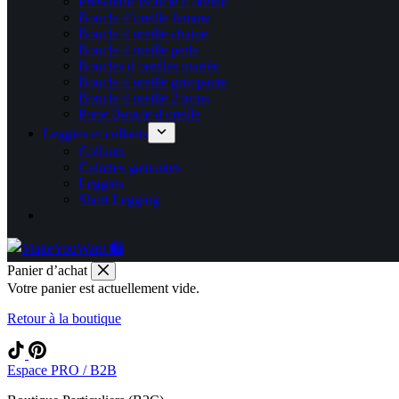
Présentoir Boucle d oreille
Boucle d’oreille femme
Boucle d oreille chaine
Boucle d oreille perle
Boucles d oreilles mariée
Boucle d oreille grimpante
Boucle d oreille 2 trous
Porte Boucle d oreille
Leggins et collants
Collants
Culottes gainantes
Leggins
Short Legging
Panier d’achat
Votre panier est actuellement vide.
Retour à la boutique
Espace PRO / B2B