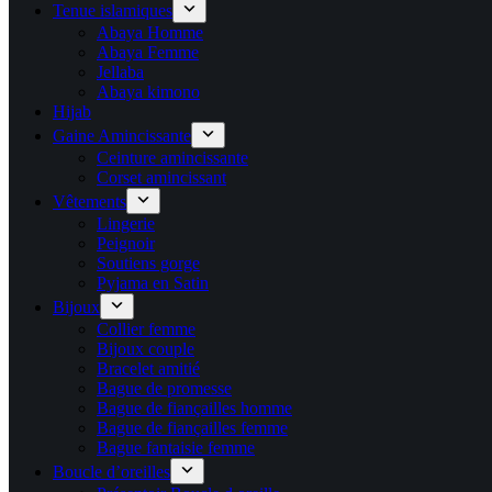
Tenue islamiques
Abaya Homme
Abaya Femme
Jellaba
Abaya kimono
Hijab
Gaine Amincissante
Ceinture amincissante
Corset amincissant
Vêtements
Lingerie
Peignoir
Soutiens gorge
Pyjama en Satin
Bijoux
Collier femme
Bijoux couple
Bracelet amitié
Bague de promesse
Bague de fiançailles homme
Bague de fiançailles femme
Bague fantaisie femme
Boucle d’oreilles