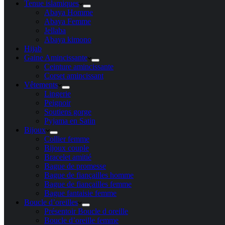
Tenue islamiques
Abaya Homme
Abaya Femme
Jellaba
Abaya kimono
Hijab
Gaine Amincissante
Ceinture amincissante
Corset amincissant
Vêtements
Lingerie
Peignoir
Soutiens gorge
Pyjama en Satin
Bijoux
Collier femme
Bijoux couple
Bracelet amitié
Bague de promesse
Bague de fiançailles homme
Bague de fiançailles femme
Bague fantaisie femme
Boucle d’oreilles
Présentoir Boucle d oreille
Boucle d’oreille femme