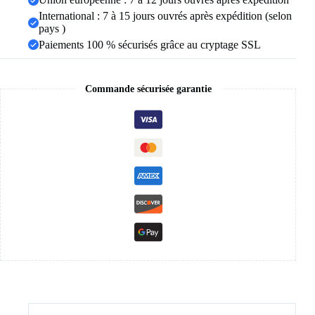
bijoux
International : 7 à 15 jours ouvrés après expédition (selon
en
gros
pays )
Paiements 100 % sécurisés grâce au cryptage SSL
Commande sécurisée garantie