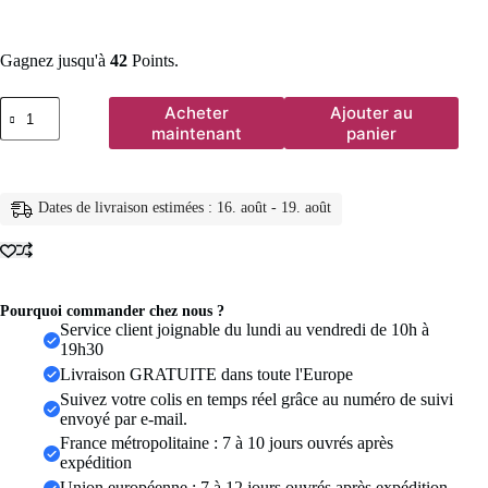
Gagnez jusqu'à
42
Points.
quantité
Acheter
Ajouter au
de
maintenant
panier
EManco
unisexe
serpent
chaîne
Dates de livraison estimées : 16. août - 19. août
collier
couleur
argent
tour
de
cou
Pourquoi commander chez nous ?
en
Service client joignable du lundi au vendredi de 10h à
acier
19h30
inoxydable
Livraison GRATUITE dans toute l'Europe
à
Suivez votre colis en temps réel grâce au numéro de suivi
chevrons
envoyé par e-mail.
chaîne
collier
France métropolitaine : 7 à 10 jours ouvrés après
pour
expédition
femmes
Union européenne : 7 à 12 jours ouvrés après expédition