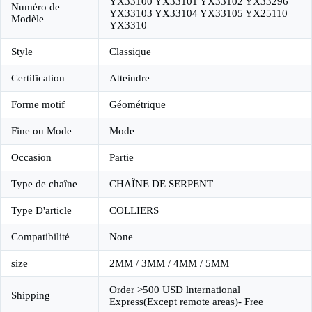
YX33100 YX33101 YX33102 YX33296
Numéro de
YX33103 YX33104 YX33105 YX25110
Modèle
YX3310
Style
Classique
Certification
Atteindre
Forme motif
Géométrique
Fine ou Mode
Mode
Occasion
Partie
Type de chaîne
CHAÎNE DE SERPENT
Type D'article
COLLIERS
Compatibilité
None
size
2MM / 3MM / 4MM / 5MM
Order >500 USD lnternational
Shipping
Express(Except remote areas)- Free