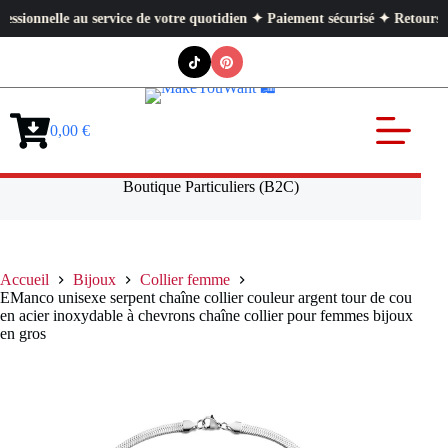
e au service de votre quotidien ✦ Paiement sécurisé ✦ Retours faciles
Passer
au
contenu
0,00
€
Panier
d’achat
Boutique Particuliers (B2C)
Accueil
Bijoux
Collier femme
EManco unisexe serpent chaîne collier couleur argent tour de cou
en acier inoxydable à chevrons chaîne collier pour femmes bijoux
en gros