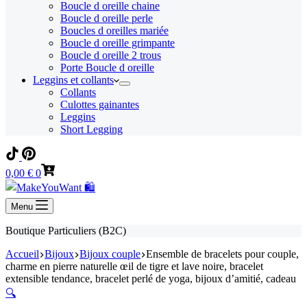
Boucle d oreille chaine
Boucle d oreille perle
Boucles d oreilles mariée
Boucle d oreille grimpante
Boucle d oreille 2 trous
Porte Boucle d oreille
Leggins et collants
Collants
Culottes gainantes
Leggins
Short Legging
Panier
0,00
€
0
d’achat
Menu
Boutique Particuliers (B2C)
Accueil
Bijoux
Bijoux couple
Ensemble de bracelets pour couple,
charme en pierre naturelle œil de tigre et lave noire, bracelet
extensible tendance, bracelet perlé de yoga, bijoux d’amitié, cadeau
🔍