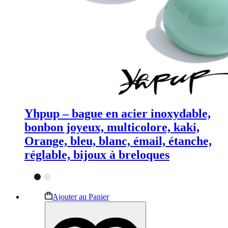
Yhpup – bague en acier inoxydable,
bonbon joyeux, multicolore, kaki,
Orange, bleu, blanc, émail, étanche,
réglable, bijoux à breloques
Ce
Ajouter au Panier
produit
a
plusieurs