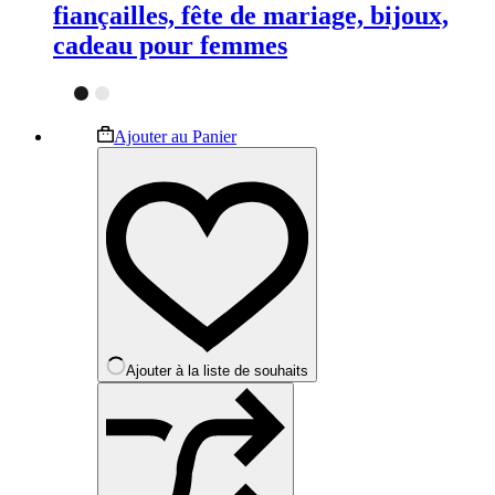
fiançailles, fête de mariage, bijoux,
cadeau pour femmes
Ce
Ajouter au Panier
produit
a
plusieurs
variations.
Les
options
peuvent
être
choisies
sur
la
Ajouter à la liste de souhaits
page
du
produit