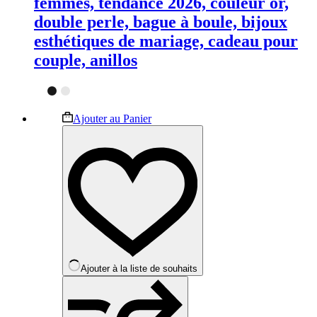
femmes, tendance 2026, couleur or,
double perle, bague à boule, bijoux
esthétiques de mariage, cadeau pour
couple, anillos
Ce
Ajouter au Panier
produit
a
plusieurs
variations.
Les
options
peuvent
être
choisies
sur
la
Ajouter à la liste de souhaits
page
du
produit