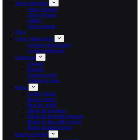
Tenue islamiques
Abaya Homme
Abaya Femme
Jellaba
Abaya kimono
Hijab
Gaine Amincissante
Ceinture amincissante
Corset amincissant
Vêtements
Lingerie
Peignoir
Soutiens gorge
Pyjama en Satin
Bijoux
Collier femme
Bijoux couple
Bracelet amitié
Bague de promesse
Bague de fiançailles homme
Bague de fiançailles femme
Bague fantaisie femme
Boucle d’oreilles