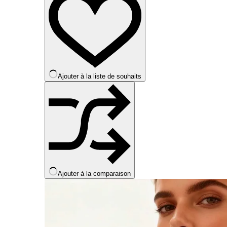
variations.
Les
options
peuvent
être
choisies
sur
la
Ajouter à la liste de souhaits
page
du
produit
Ajouter à la comparaison