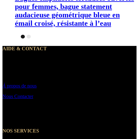
pour femmes, bague statement
audacieuse géométrique bleue en
émail croisé, résistante à l’eau
AIDE & CONTACT
Notre service client traite vos demandes du lundi au vendredi de 10h
à 19h30
Par email : Contact@makeyouwant.fr
À
propos de nous
Nous Contacter
☎️+33 7 66 39 21 14
NOS SERVICES