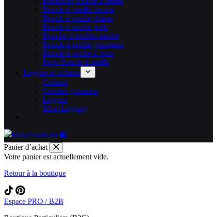
Présentoir Boucle d oreille
Boucle d’oreille femme
Boucle d oreille chaine
Boucle d oreille perle
Boucles d oreilles mariée
Boucle d oreille grimpante
Boucle d oreille 2 trous
Porte Boucle d oreille
Leggins et collants
Collants
Culottes gainantes
Leggins
Short Legging
Panier d’achat
Votre panier est actuellement vide.
Retour à la boutique
Espace PRO / B2B