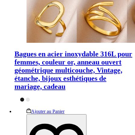
Bagues en acier inoxydable 316L pour
femmes, couleur or, anneau ouvert
géométrique multicouche, Vintage,
étanche, bijoux esthétiques de
mariage, cadeau
Ce
Ajouter au Panier
produit
a
plusieurs
variations.