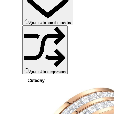
peuvent
être
choisies
sur
la
Ajouter à la liste de souhaits
page
du
produit
Ajouter à la comparaison