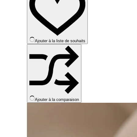
Les
options
peuvent
être
choisies
sur
la
Ajouter à la liste de souhaits
page
du
produit
Ajouter à la comparaison