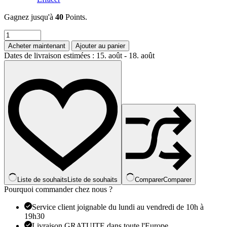
Gagnez jusqu'à
40
Points.
quantité
de
Acheter maintenant
Ajouter au panier
Ensemble
Dates de livraison estimées : 15. août - 18. août
de
bracelets
pour
couple,
charme
en
pierre
naturelle
œil
de
tigre
et
lave
noire,
Liste de souhaits
Liste de souhaits
Comparer
Comparer
bracelet
Pourquoi commander chez nous ?
extensible
tendance,
Service client joignable du lundi au vendredi de 10h à
bracelet
19h30
perlé
Livraison GRATUITE dans toute l'Europe