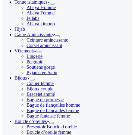
Tenue islamiques
Abaya Homme
Abaya Femme
Jellaba
Abaya kimono
Hijab
Gaine Amincissante
Ceinture amincissante
Corset amincissant
Vêtements
Lingerie
Peignoir
Soutiens gorge
Pyjama en Satin
Bijoux
Collier femme
Bijoux couple
Bracelet amitié
Bague de promesse
Bague de fiançailles homme
Bague de fiançailles femme
Bague fantaisie femme
Boucle d’oreilles
Présentoir Boucle d oreille
Boucle d’oreille femme