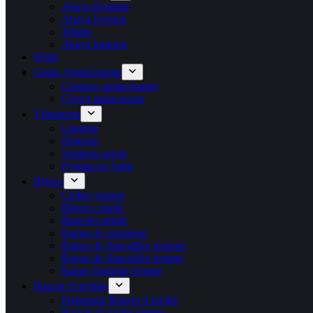
Abaya Homme
Abaya Femme
Jellaba
Abaya kimono
Hijab
Gaine Amincissante
Ceinture amincissante
Corset amincissant
Vêtements
Lingerie
Peignoir
Soutiens gorge
Pyjama en Satin
Bijoux
Collier femme
Bijoux couple
Bracelet amitié
Bague de promesse
Bague de fiançailles homme
Bague de fiançailles femme
Bague fantaisie femme
Boucle d’oreilles
Présentoir Boucle d oreille
Boucle d’oreille femme