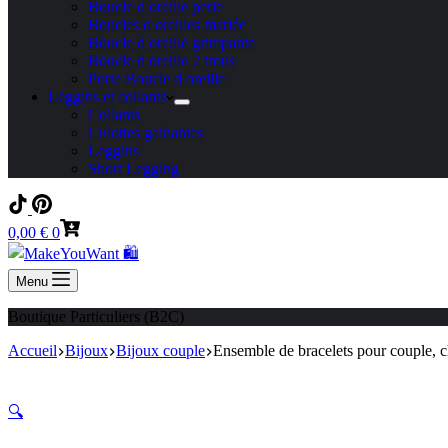
Boucle d oreille perle
Boucles d oreilles mariée
Boucle d oreille grimpante
Boucle d oreille 2 trous
Porte Boucle d oreille
Leggins et collants
Collants
Culottes gainantes
Leggins
Short Legging
Panier
0,00
€
0
d’achat
Menu
Boutique Particuliers (B2C)
Accueil
Bijoux
Bijoux couple
Ensemble de bracelets pour couple, cha
🔍