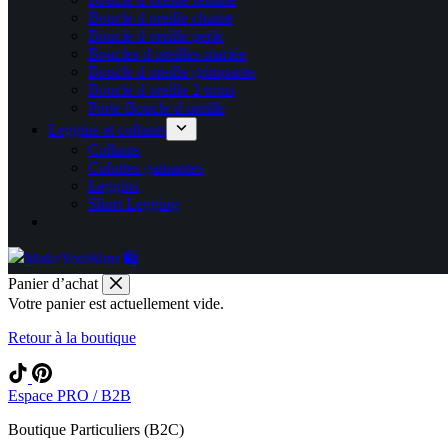
Boucle d oreille chaine
Boucle d oreille perle
Boucles d oreilles mariée
Boucle d oreille grimpante
Boucle d oreille 2 trous
Porte Boucle d oreille
Leggins et collants
Collants
Culottes gainantes
Leggins
Short Legging
Panier d’achat
Votre panier est actuellement vide.
Retour à la boutique
Espace PRO / B2B
Boutique Particuliers (B2C)