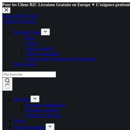
Pour les Client B2C Livraison Gratuite en Europe ✦ L’exigence professio
Passer
au
Espace PRO / B2B
contenu
Gagner de l'argent
Besoins d’aide
Blog
Astuce
Nous Contacter
Suivre Commande
Livraison de Commande & Expédition
Mon compte
Cheveux
Perruque synthétiques
Perruque naturelle
Extension Cheveux
Robes
Tenue islamiques