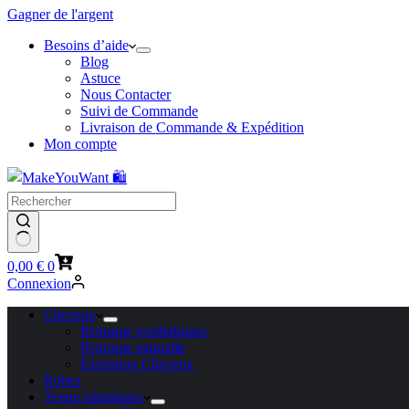
Gagner de l'argent
Besoins d’aide
Blog
Astuce
Nous Contacter
Suivi de Commande
Livraison de Commande & Expédition
Mon compte
Panier
0,00
€
0
d’achat
Connexion
Cheveux
Perruque synthétiques
Perruque naturelle
Extension Cheveux
Robes
Tenue islamiques