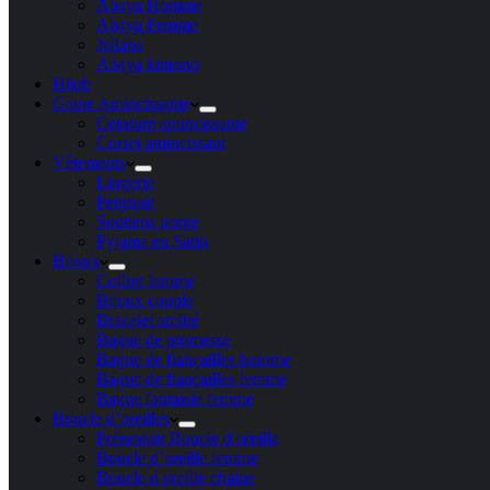
Abaya Homme
Abaya Femme
Jellaba
Abaya kimono
Hijab
Gaine Amincissante
Ceinture amincissante
Corset amincissant
Vêtements
Lingerie
Peignoir
Soutiens gorge
Pyjama en Satin
Bijoux
Collier femme
Bijoux couple
Bracelet amitié
Bague de promesse
Bague de fiançailles homme
Bague de fiançailles femme
Bague fantaisie femme
Boucle d’oreilles
Présentoir Boucle d oreille
Boucle d’oreille femme
Boucle d oreille chaine