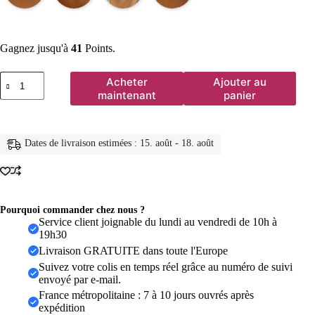
Gagnez jusqu'à
41
Points.
quantité
Acheter
Ajouter au
de
maintenant
panier
Fashionable
Natural
Seashell
Beaded
Dates de livraison estimées : 15. août - 18. août
Necklace
Shell
Pendant
Ocean
Inspired
Jewelry
Pourquoi commander chez nous ?
Choker
Service client joignable du lundi au vendredi de 10h à
Suitable
19h30
For
Livraison GRATUITE dans toute l'Europe
Women
Suivez votre colis en temps réel grâce au numéro de suivi
Holiday
envoyé par e-mail.
Party
Daily
France métropolitaine : 7 à 10 jours ouvrés après
expédition